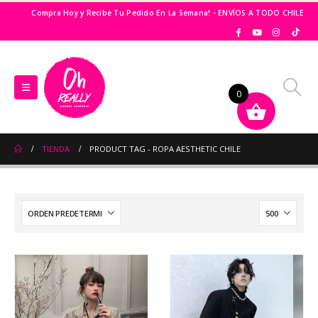
Compra Hoy y Recibe Tu Pedido En La Semana! - ENVÍOS A TODO CHILE
0
TIENDA
PRODUCT TAG -
ROPA AESTHETIC CHILE