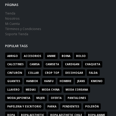
PÁGINAS
Tienda
Nosotros
Mi Cuenta
Términos y Condiciones
Soporte Tienda
POPULAR TAGS
ABRIGO
ACCESORIOS
ANIME
BOINA
BOLSO
CALCETINES
CAMISA
CAMISETA
CARDIGAN
CHAQUETA
CINTURÓN
COLLAR
CROP TOP
DECOHOGAR
FALDA
GUANTES
HANBOK
HANFU
HOMBRE
JEANS
KIMONO
LLAVERO
MEDIAS
MODA CHINA
MODA COREANA
MODA JAPONESA
MUJER
OFERTA
PANTALONES
PAPELERIA Y ESCRITORIO
PARKA
PENDIENTES
POLERÓN
ROPA
ROPA AESTHETIC
ROPA AESTHETIC CHILE
ROPA ANIME