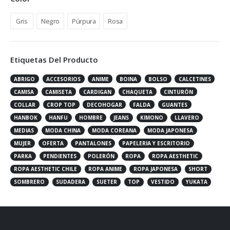
Gris
Negro
Púrpura
Rosa
Etiquetas Del Producto
ABRIGO
ACCESORIOS
ANIME
BOINA
BOLSO
CALCETINES
CAMISA
CAMISETA
CARDIGAN
CHAQUETA
CINTURÓN
COLLAR
CROP TOP
DECOHOGAR
FALDA
GUANTES
HANBOK
HANFU
HOMBRE
JEANS
KIMONO
LLAVERO
MEDIAS
MODA CHINA
MODA COREANA
MODA JAPONESA
MUJER
OFERTA
PANTALONES
PAPELERIA Y ESCRITORIO
PARKA
PENDIENTES
POLERÓN
ROPA
ROPA AESTHETIC
ROPA AESTHETIC CHILE
ROPA ANIME
ROPA JAPONESA
SHORT
SOMBRERO
SUDADERA
SUETER
TOP
VESTIDO
YUKATA