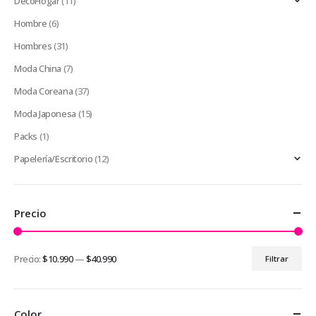
DecoHogar
(11)
Hombre
(6)
Hombres
(31)
Moda China
(7)
Moda Coreana
(37)
Moda Japonesa
(15)
Packs
(1)
Papelería/Escritorio
(12)
Precio
Precio:
$10.990
—
$40.990
Filtrar
Precio
Precio
mínimo
máximo
Color