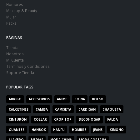
Hombres
Makeup & Beauty
Mujer
Packs
PÁGINAS
Tienda
Nosotros
Mi Cuenta
Términos y Condiciones
Soporte Tienda
POPULAR TAGS
ABRIGO
ACCESORIOS
ANIME
BOINA
BOLSO
CALCETINES
CAMISA
CAMISETA
CARDIGAN
CHAQUETA
CINTURÓN
COLLAR
CROP TOP
DECOHOGAR
FALDA
GUANTES
HANBOK
HANFU
HOMBRE
JEANS
KIMONO
LLAVERO
MEDIAS
MODA CHINA
MODA COREANA