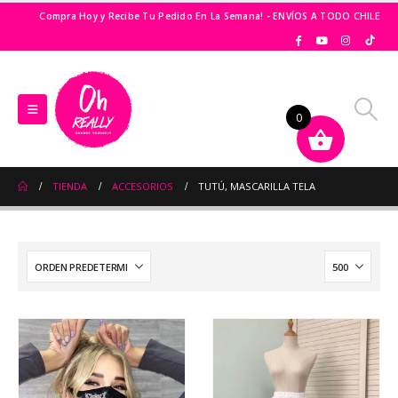
Compra Hoy y Recibe Tu Pedido En La Semana! - ENVÍOS A TODO CHILE
0
TIENDA
ACCESORIOS
TUTÚ, MASCARILLA TELA