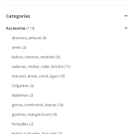
Categorías
Accesorios
(113)
abanicos, pelucas
(6)
arnés
(2)
bolsos, carteras, mochilas
(6)
cadenas, choker, collar, broche
(11)
cinturón, arnes, corsé, ligas
(10)
Colgantes
(5)
diademas
(2)
gorras, sombreros, boinas
(16)
guantes, mangas brazo
(9)
horquillas
(2)
lentes, pañuelos, lazo pelo
(3)