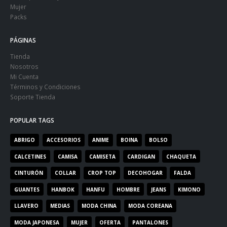
Mujer
Packs
PÁGINAS
Tienda
Nosotros
Mi Cuenta
Términos y Condiciones
Soporte Tienda
POPULAR TAGS
ABRIGO
ACCESORIOS
ANIME
BOINA
BOLSO
CALCETINES
CAMISA
CAMISETA
CARDIGAN
CHAQUETA
CINTURÓN
COLLAR
CROP TOP
DECOHOGAR
FALDA
GUANTES
HANBOK
HANFU
HOMBRE
JEANS
KIMONO
LLAVERO
MEDIAS
MODA CHINA
MODA COREANA
MODA JAPONESA
MUJER
OFERTA
PANTALONES