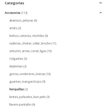
Categorías
Accesorios
(113)
abanicos, pelucas
(6)
arnés
(2)
bolsos, carteras, mochilas
(6)
cadenas, choker, collar, broche
(11)
cinturón, arnes, corsé, ligas
(10)
Colgantes
(5)
diademas
(2)
gorras, sombreros, boinas
(16)
guantes, mangas brazo
(9)
horquillas
(2)
lentes, pañuelos, lazo pelo
(3)
llavero pantalón
(6)