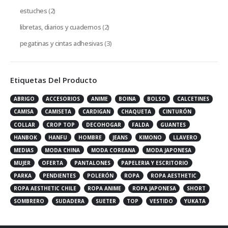
estuches
(2)
libretas, diarios y cuadernos
(2)
pegatinas y cintas adhesivas
(3)
Etiquetas Del Producto
ABRIGO
ACCESORIOS
ANIME
BOINA
BOLSO
CALCETINES
CAMISA
CAMISETA
CARDIGAN
CHAQUETA
CINTURÓN
COLLAR
CROP TOP
DECOHOGAR
FALDA
GUANTES
HANBOK
HANFU
HOMBRE
JEANS
KIMONO
LLAVERO
MEDIAS
MODA CHINA
MODA COREANA
MODA JAPONESA
MUJER
OFERTA
PANTALONES
PAPELERIA Y ESCRITORIO
PARKA
PENDIENTES
POLERÓN
ROPA
ROPA AESTHETIC
ROPA AESTHETIC CHILE
ROPA ANIME
ROPA JAPONESA
SHORT
SOMBRERO
SUDADERA
SUETER
TOP
VESTIDO
YUKATA