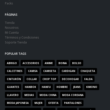
Packs
PÁGINAS
Tienda
Nosotros
Mi Cuenta
Términos y Condiciones
Soporte Tienda
POPULAR TAGS
ABRIGO
ACCESORIOS
ANIME
BOINA
BOLSO
CALCETINES
CAMISA
CAMISETA
CARDIGAN
CHAQUETA
CINTURÓN
COLLAR
CROP TOP
DECOHOGAR
FALDA
GUANTES
HANBOK
HANFU
HOMBRE
JEANS
KIMONO
LLAVERO
MEDIAS
MODA CHINA
MODA COREANA
MODA JAPONESA
MUJER
OFERTA
PANTALONES