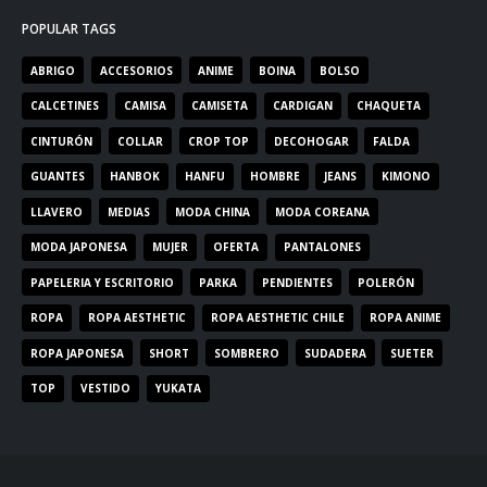
POPULAR TAGS
ABRIGO
ACCESORIOS
ANIME
BOINA
BOLSO
CALCETINES
CAMISA
CAMISETA
CARDIGAN
CHAQUETA
CINTURÓN
COLLAR
CROP TOP
DECOHOGAR
FALDA
GUANTES
HANBOK
HANFU
HOMBRE
JEANS
KIMONO
LLAVERO
MEDIAS
MODA CHINA
MODA COREANA
MODA JAPONESA
MUJER
OFERTA
PANTALONES
PAPELERIA Y ESCRITORIO
PARKA
PENDIENTES
POLERÓN
ROPA
ROPA AESTHETIC
ROPA AESTHETIC CHILE
ROPA ANIME
ROPA JAPONESA
SHORT
SOMBRERO
SUDADERA
SUETER
TOP
VESTIDO
YUKATA