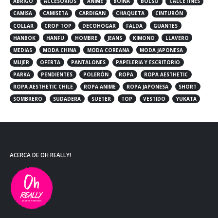
ABRIGO
ACCESORIOS
ANIME
BOINA
BOLSO
CALCETINES
CAMISA
CAMISETA
CARDIGAN
CHAQUETA
CINTURÓN
COLLAR
CROP TOP
DECOHOGAR
FALDA
GUANTES
HANBOK
HANFU
HOMBRE
JEANS
KIMONO
LLAVERO
MEDIAS
MODA CHINA
MODA COREANA
MODA JAPONESA
MUJER
OFERTA
PANTALONES
PAPELERIA Y ESCRITORIO
PARKA
PENDIENTES
POLERÓN
ROPA
ROPA AESTHETIC
ROPA AESTHETIC CHILE
ROPA ANIME
ROPA JAPONESA
SHORT
SOMBRERO
SUDADERA
SUETER
TOP
VESTIDO
YUKATA
ACERCA DE OH REALLY!