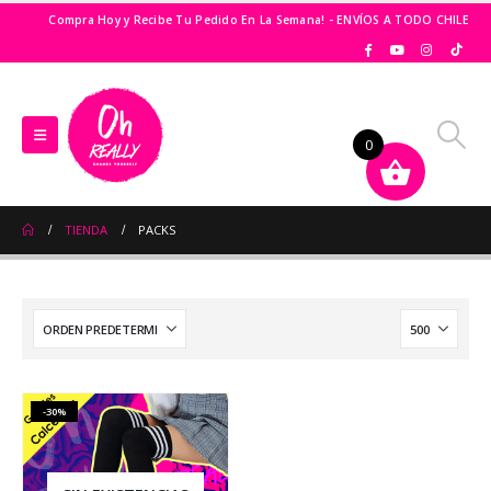
Compra Hoy y Recibe Tu Pedido En La Semana! - ENVÍOS A TODO CHILE
0
TIENDA
PACKS
-30%