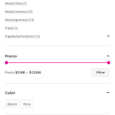
Moda China
(7)
Moda Coreana
(37)
Moda Japonesa
(15)
Packs
(1)
Papelería/Escritorio
(12)
Precio
Precio:
$5.990
—
$12.990
Filtrar
Precio
Precio
mínimo
máximo
Color
Blanco
Rosa