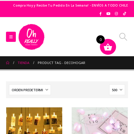
Compra Hoy y Recibe Tu Pedido En La Semana! - ENVÍOS A TODO CHILE
0
TIENDA
PRODUCT TAG -
DECOHOGAR