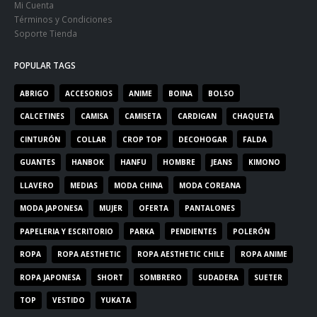
Mi Cuenta
Términos y Condiciones
Soporte Tienda
POPULAR TAGS
ABRIGO
ACCESORIOS
ANIME
BOINA
BOLSO
CALCETINES
CAMISA
CAMISETA
CARDIGAN
CHAQUETA
CINTURÓN
COLLAR
CROP TOP
DECOHOGAR
FALDA
GUANTES
HANBOK
HANFU
HOMBRE
JEANS
KIMONO
LLAVERO
MEDIAS
MODA CHINA
MODA COREANA
MODA JAPONESA
MUJER
OFERTA
PANTALONES
PAPELERIA Y ESCRITORIO
PARKA
PENDIENTES
POLERÓN
ROPA
ROPA AESTHETIC
ROPA AESTHETIC CHILE
ROPA ANIME
ROPA JAPONESA
SHORT
SOMBRERO
SUDADERA
SUETER
TOP
VESTIDO
YUKATA