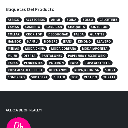
Etiquetas Del Producto
ABRIGO
ACCESORIOS
ANIME
BOINA
BOLSO
CALCETINES
CAMISA
CAMISETA
CARDIGAN
CHAQUETA
CINTURÓN
COLLAR
CROP TOP
DECOHOGAR
FALDA
GUANTES
HANBOK
HANFU
HOMBRE
JEANS
KIMONO
LLAVERO
MEDIAS
MODA CHINA
MODA COREANA
MODA JAPONESA
MUJER
OFERTA
PANTALONES
PAPELERIA Y ESCRITORIO
PARKA
PENDIENTES
POLERÓN
ROPA
ROPA AESTHETIC
ROPA AESTHETIC CHILE
ROPA ANIME
ROPA JAPONESA
SHORT
SOMBRERO
SUDADERA
SUETER
TOP
VESTIDO
YUKATA
ACERCA DE OH REALLY!