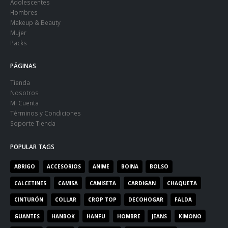
Adolescentes
Hombres
Makeup & Beauty
Mujer
Packs
PÁGINAS
Tienda
Nosotros
Mi Cuenta
Términos y Condiciones
Soporte Tienda
POPULAR TAGS
ABRIGO
ACCESORIOS
ANIME
BOINA
BOLSO
CALCETINES
CAMISA
CAMISETA
CARDIGAN
CHAQUETA
CINTURÓN
COLLAR
CROP TOP
DECOHOGAR
FALDA
GUANTES
HANBOK
HANFU
HOMBRE
JEANS
KIMONO