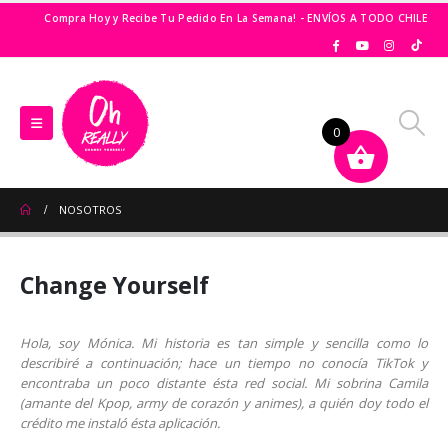
Compra Hoy y Recibe Tu Pedido En La Semana! - ENVÍOS A TODO CHILE
0
NOSOTROS
Change Yourself
Hola, soy Mónica. Mi historia es tan simple y sencilla como lo
describiré a continuación; hace un tiempo no conocía TikTok y
encontraba un poco distante ésta red social. Mi sobrina Camila
(amante del Kpop, army de corazón y animes), a quién doy todo el
crédito me instaló ésta aplicación.