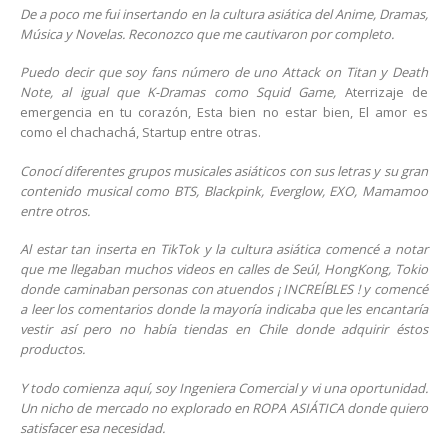
De a poco me fui insertando en la cultura asiática del Anime, Dramas,
Música y Novelas. Reconozco que me cautivaron por completo.
Puedo decir que soy fans número de uno Attack on Titan y Death
Note, al igual que K-Dramas como
Squid Game,
Aterrizaje de
emergencia en tu corazón, Esta bien no estar bien, El amor es
como el chachachá, Startup entre otras.
Conocí diferentes grupos musicales asiáticos con sus letras y su gran
contenido musical como BTS, Blackpink, Everglow, EXO, Mamamoo
entre otros.
Al estar tan inserta en TikTok y la cultura asiática comencé a notar
que me llegaban muchos videos en calles de Seúl, HongKong, Tokio
donde caminaban personas con atuendos ¡ INCREÍBLES ! y comencé
a leer los comentarios donde la mayoría indicaba que les encantaría
vestir así pero no había tiendas en Chile donde adquirir éstos
productos.
Y todo comienza aquí, soy Ingeniera Comercial y vi una oportunidad.
Un nicho de mercado no explorado en ROPA ASIÁTICA donde quiero
satisfacer esa necesidad.