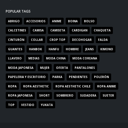
POPULAR TAGS
ABRIGO
ACCESORIOS
ANIME
BOINA
BOLSO
CALCETINES
CAMISA
CAMISETA
CARDIGAN
CHAQUETA
CINTURÓN
COLLAR
CROP TOP
DECOHOGAR
FALDA
GUANTES
HANBOK
HANFU
HOMBRE
JEANS
KIMONO
LLAVERO
MEDIAS
MODA CHINA
MODA COREANA
MODA JAPONESA
MUJER
OFERTA
PANTALONES
PAPELERIA Y ESCRITORIO
PARKA
PENDIENTES
POLERÓN
ROPA
ROPA AESTHETIC
ROPA AESTHETIC CHILE
ROPA ANIME
ROPA JAPONESA
SHORT
SOMBRERO
SUDADERA
SUETER
TOP
VESTIDO
YUKATA