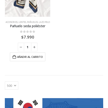
página
de
producto
ACCESORIOS
,
LENTES, PAÑUELOS, LAZO PELO
Pañuelo seda poliéster
0
out of 5
$
7.990
AÑADIR AL CARRITO