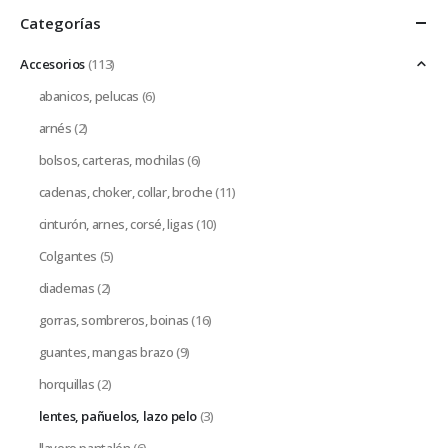
Categorías
Accesorios
(113)
abanicos, pelucas
(6)
arnés
(2)
bolsos, carteras, mochilas
(6)
cadenas, choker, collar, broche
(11)
cinturón, arnes, corsé, ligas
(10)
Colgantes
(5)
diademas
(2)
gorras, sombreros, boinas
(16)
guantes, mangas brazo
(9)
horquillas
(2)
lentes, pañuelos, lazo pelo
(3)