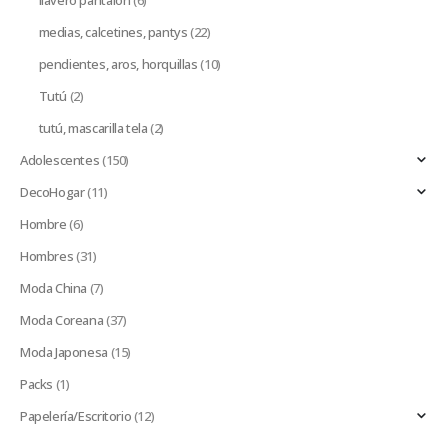
llavero pantalón
(6)
medias, calcetines, pantys
(22)
pendientes, aros, horquillas
(10)
Tutú
(2)
tutú, mascarilla tela
(2)
Adolescentes
(150)
DecoHogar
(11)
Hombre
(6)
Hombres
(31)
Moda China
(7)
Moda Coreana
(37)
Moda Japonesa
(15)
Packs
(1)
Papelería/Escritorio
(12)