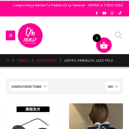
Compra Hoy y Recibe Tu Pedido En La Semana! - ENVÍOS A TODO CHILE
0
TIENDA
ACCESORIOS
LENTES, PAÑUELOS, LAZO PELO