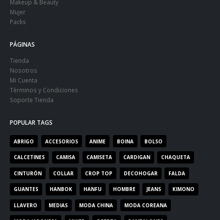
Makeup & Beauty
Mujer
Packs
PÁGINAS
Tienda
Nosotros
Mi Cuenta
Términos y Condiciones
Soporte Tienda
POPULAR TAGS
ABRIGO
ACCESORIOS
ANIME
BOINA
BOLSO
CALCETINES
CAMISA
CAMISETA
CARDIGAN
CHAQUETA
CINTURÓN
COLLAR
CROP TOP
DECOHOGAR
FALDA
GUANTES
HANBOK
HANFU
HOMBRE
JEANS
KIMONO
LLAVERO
MEDIAS
MODA CHINA
MODA COREANA