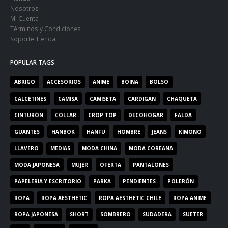
Nosotros
Mi Cuenta
Términos y Condiciones
Soporte Tienda
POPULAR TAGS
ABRIGO
ACCESORIOS
ANIME
BOINA
BOLSO
CALCETINES
CAMISA
CAMISETA
CARDIGAN
CHAQUETA
CINTURÓN
COLLAR
CROP TOP
DECOHOGAR
FALDA
GUANTES
HANBOK
HANFU
HOMBRE
JEANS
KIMONO
LLAVERO
MEDIAS
MODA CHINA
MODA COREANA
MODA JAPONESA
MUJER
OFERTA
PANTALONES
PAPELERIA Y ESCRITORIO
PARKA
PENDIENTES
POLERÓN
ROPA
ROPA AESTHETIC
ROPA AESTHETIC CHILE
ROPA ANIME
ROPA JAPONESA
SHORT
SOMBRERO
SUDADERA
SUETER