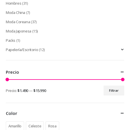
Hombres
(31)
Moda China
(7)
Moda Coreana
(37)
Moda Japonesa
(15)
Packs
(1)
Papelería/Escritorio
(12)
Precio
Precio:
$1.490
—
$15.990
Filtrar
Precio
Precio
mínimo
máximo
Color
Amarillo
Celeste
Rosa