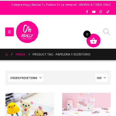
Compra Hoy y Recibe Tu Pedido En La Semana! - ENVÍOS A TODO CHILE
0
TIENDA
PRODUCT TAG -
PAPELERIA Y ESCRITORIO