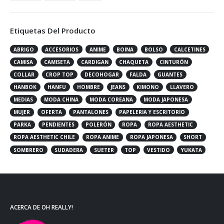
Etiquetas Del Producto
ABRIGO
ACCESORIOS
ANIME
BOINA
BOLSO
CALCETINES
CAMISA
CAMISETA
CARDIGAN
CHAQUETA
CINTURÓN
COLLAR
CROP TOP
DECOHOGAR
FALDA
GUANTES
HANBOK
HANFU
HOMBRE
JEANS
KIMONO
LLAVERO
MEDIAS
MODA CHINA
MODA COREANA
MODA JAPONESA
MUJER
OFERTA
PANTALONES
PAPELERIA Y ESCRITORIO
PARKA
PENDIENTES
POLERÓN
ROPA
ROPA AESTHETIC
ROPA AESTHETIC CHILE
ROPA ANIME
ROPA JAPONESA
SHORT
SOMBRERO
SUDADERA
SUETER
TOP
VESTIDO
YUKATA
ACERCA DE OH REALLY!