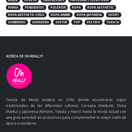
MUJER
OFERTA
PANTALONES
PAPELERIA Y ESCRITORIO
PARKA
PENDIENTES
POLERÓN
ROPA
ROPA AESTHETIC
ROPA AESTHETIC CHILE
ROPA ANIME
ROPA JAPONESA
SHORT
SOMBRERO
SUDADERA
SUETER
TOP
VESTIDO
YUKATA
ACERCA DE OH REALLY!
Tienda de Moda Asiática en Chile donde encontrarás trajes
tradicionales de las diferentes culturas: Coreana (Hanbok), China
(Hanfu) y Japonesa (Kimono, Yukata y Haori) hasta la moda actual con
una gran variedad en accesorios para complementar tu mejor outfit de
época o moderno.