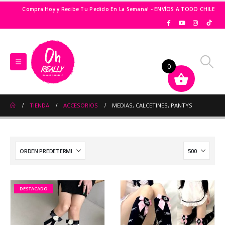
Compra Hoy y Recibe Tu Pedido En La Semana! - ENVÍOS A TODO CHILE
0
TIENDA
ACCESORIOS
MEDIAS, CALCETINES, PANTYS
DESTACADO