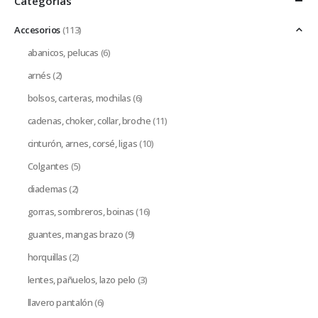
Categorías
Accesorios
(113)
abanicos, pelucas
(6)
arnés
(2)
bolsos, carteras, mochilas
(6)
cadenas, choker, collar, broche
(11)
cinturón, arnes, corsé, ligas
(10)
Colgantes
(5)
diademas
(2)
gorras, sombreros, boinas
(16)
guantes, mangas brazo
(9)
horquillas
(2)
lentes, pañuelos, lazo pelo
(3)
llavero pantalón
(6)