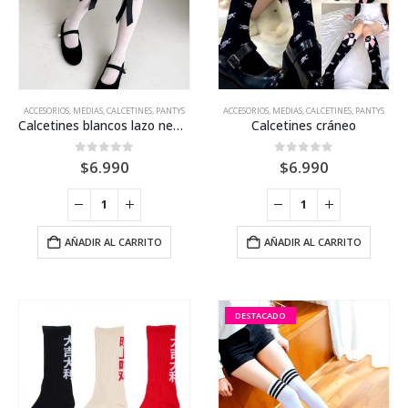
ACCESORIOS
,
MEDIAS, CALCETINES, PANTYS
ACCESORIOS
,
MEDIAS, CALCETINES, PANTYS
Calcetines blancos lazo negro
Calcetines cráneo
0
out of 5
0
out of 5
$
6.990
$
6.990
AÑADIR AL CARRITO
AÑADIR AL CARRITO
DESTACADO