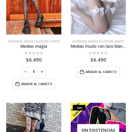
ACCESORIOS
,
MEDIAS, CALCETINES, PANTYS
ACCESORIOS
,
MEDIAS, CALCETINES, PANTYS
Medias magia
Medias muslo con lazo blanco
0
out of 5
0
out of 5
$
6.490
$
6.490
AÑADIR AL CARRITO
AÑADIR AL CARRITO
-30%
SIN EXISTENCIAS