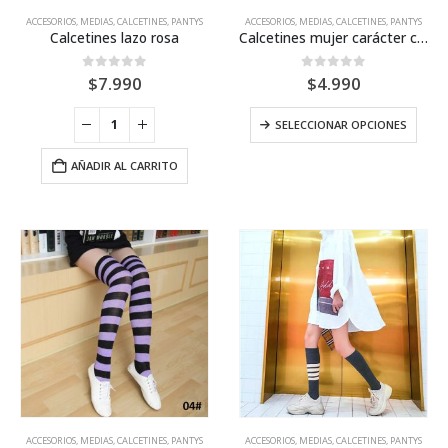
Este
producto
prod
ACCESORIOS
,
MEDIAS, CALCETINES, PANTYS
ACCESORIOS
,
MEDIAS, CALCETINES, PANTYS
producto
Calcetines lazo rosa
Calcetines mujer carácter chino
tiene
múltiples
0
out of 5
0
out of 5
$
7.990
$
4.990
variantes.
Las
Este
SELECCIONAR OPCIONES
opciones
prod
se
tiene
pueden
AÑADIR AL CARRITO
múlti
elegir
varia
en
Las
la
opci
página
se
de
pue
producto
elegi
en
la
pági
de
prod
Este
Este
ACCESORIOS
,
MEDIAS, CALCETINES, PANTYS
ACCESORIOS
,
MEDIAS, CALCETINES, PANTYS
producto
producto