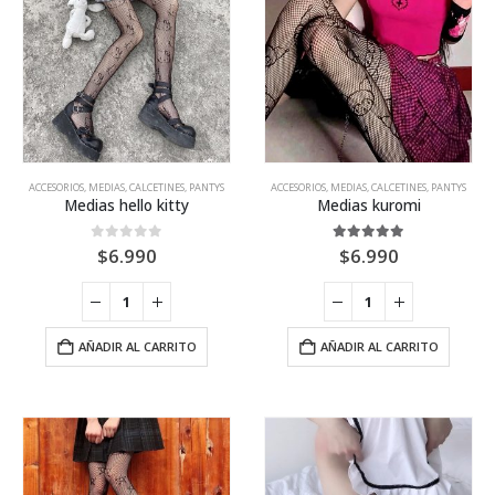
opciones
opci
página
página
se
se
de
de
pueden
pue
producto
producto
elegir
elegi
en
en
la
la
página
pági
de
de
producto
prod
ACCESORIOS
,
MEDIAS, CALCETINES, PANTYS
ACCESORIOS
,
MEDIAS, CALCETINES, PANTYS
Medias hello kitty
Medias kuromi
0
out of 5
5.00
out of 5
$
6.990
$
6.990
AÑADIR AL CARRITO
AÑADIR AL CARRITO