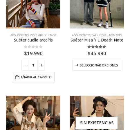
Este
ADOLESCENTES
,
INDIE KIDS / VINTAGE
ADOLESCENTES
,
DARK / EGIRL
,
HOMBRES
producto
Suéter cuello arcoíris
Suéter Misa Y L Death Note
tiene
múltiples
0
out of 5
5.00
out of 5
$
19.990
$
45.990
variantes.
Las
Este
SELECCIONAR OPCIONES
opciones
prod
se
tiene
pueden
AÑADIR AL CARRITO
múlti
elegir
varia
en
Las
la
opci
página
se
de
pue
producto
elegi
en
SIN EXISTENCIAS
la