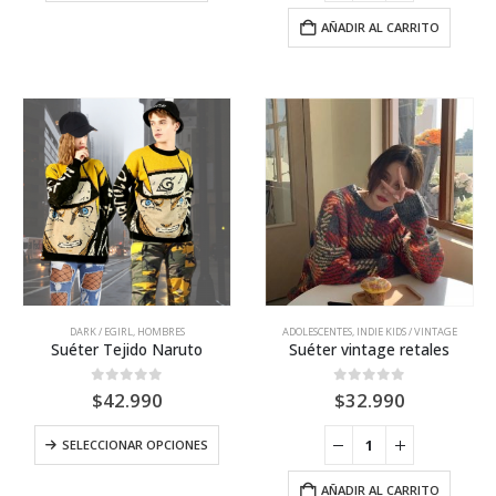
AÑADIR AL CARRITO
Este
DARK / EGIRL
,
HOMBRES
ADOLESCENTES
,
INDIE KIDS / VINTAGE
producto
Suéter Tejido Naruto
Suéter vintage retales
tiene
múltiples
0
out of 5
0
out of 5
$
42.990
$
32.990
variantes.
Las
Este
SELECCIONAR OPCIONES
opciones
producto
se
tiene
pueden
AÑADIR AL CARRITO