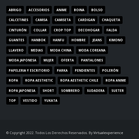
ABRIGO
ACCESORIOS
ANIME
BOINA
BOLSO
CALCETINES
CAMISA
CAMISETA
CARDIGAN
CHAQUETA
CINTURÓN
COLLAR
CROP TOP
DECOHOGAR
FALDA
GUANTES
HANBOK
HANFU
HOMBRE
JEANS
KIMONO
LLAVERO
MEDIAS
MODA CHINA
MODA COREANA
MODA JAPONESA
MUJER
OFERTA
PANTALONES
PAPELERIA Y ESCRITORIO
PARKA
PENDIENTES
POLERÓN
ROPA
ROPA AESTHETIC
ROPA AESTHETIC CHILE
ROPA ANIME
ROPA JAPONESA
SHORT
SOMBRERO
SUDADERA
SUETER
TOP
VESTIDO
YUKATA
© Copyright 2022. Todos Los Derechos Reservados. By
Virtualexperience