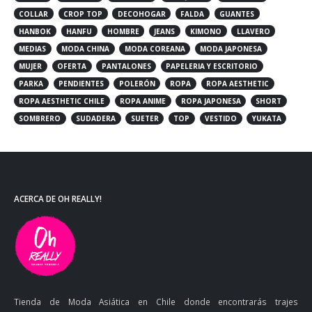
COLLAR
CROP TOP
DECOHOGAR
FALDA
GUANTES
HANBOK
HANFU
HOMBRE
JEANS
KIMONO
LLAVERO
MEDIAS
MODA CHINA
MODA COREANA
MODA JAPONESA
MUJER
OFERTA
PANTALONES
PAPELERIA Y ESCRITORIO
PARKA
PENDIENTES
POLERÓN
ROPA
ROPA AESTHETIC
ROPA AESTHETIC CHILE
ROPA ANIME
ROPA JAPONESA
SHORT
SOMBRERO
SUDADERA
SUETER
TOP
VESTIDO
YUKATA
ACERCA DE OH REALLY!
Tienda de Moda Asiática en Chile donde encontrarás trajes