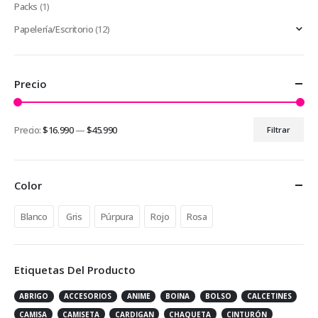
Packs
(1)
Papelería/Escritorio
(12)
Precio
Precio:
$16.990
—
$45.990
Filtrar
Precio
Precio
mínimo
máximo
Color
Blanco
Gris
Púrpura
Rojo
Rosa
Etiquetas Del Producto
ABRIGO
ACCESORIOS
ANIME
BOINA
BOLSO
CALCETINES
CAMISA
CAMISETA
CARDIGAN
CHAQUETA
CINTURÓN