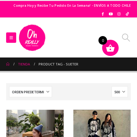
Compra Hoy y Recibe Tu Pedido En La Semana! - ENVÍOS A TODO CHILE
0
TIENDA
PRODUCT TAG -
SUETER