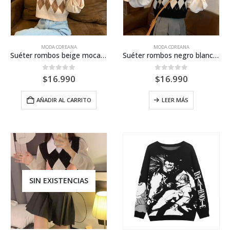
pági
de
prod
MODA COREANA
MODA COREANA
Suéter rombos beige moca sin mangas
Suéter rombos negro blanco sin mangas
0
out of 5
0
out of 5
$
16.990
$
16.990
AÑADIR AL CARRITO
LEER MÁS
SIN EXISTENCIAS