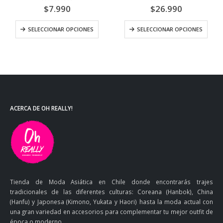
o
0
out of 5
0
out of 5
$
7.990
$
26.990
es. Las opciones se pueden elegir en la página de producto
Este producto tiene múltiples variantes. Las opciones se pueden elegir en la página de producto
Este producto tiene múltiples variantes. Las opciones 
os:
SELECCIONAR OPCIONES
SELECCIONAR OPCIONES
e
90
a
90
ACERCA DE OH REALLY!
Tienda de Moda Asiática en Chile donde encontrarás trajes
tradicionales de las diferentes culturas: Coreana (Hanbok), China
(Hanfu) y Japonesa (Kimono, Yukata y Haori) hasta la moda actual con
una gran variedad en accesorios para complementar tu mejor outfit de
época o moderno.