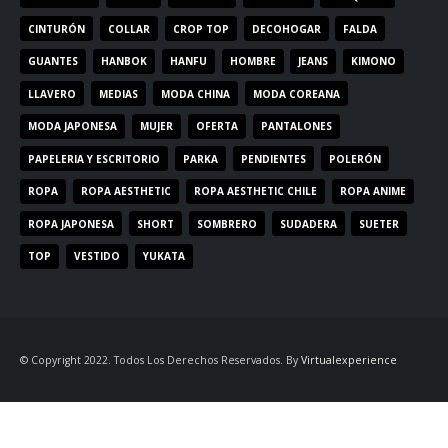
CINTURÓN
COLLAR
CROP TOP
DECOHOGAR
FALDA
GUANTES
HANBOK
HANFU
HOMBRE
JEANS
KIMONO
LLAVERO
MEDIAS
MODA CHINA
MODA COREANA
MODA JAPONESA
MUJER
OFERTA
PANTALONES
PAPELERIA Y ESCRITORIO
PARKA
PENDIENTES
POLERÓN
ROPA
ROPA AESTHETIC
ROPA AESTHETIC CHILE
ROPA ANIME
ROPA JAPONESA
SHORT
SOMBRERO
SUDADERA
SUETER
TOP
VESTIDO
YUKATA
© Copyright 2022. Todos Los Derechos Reservados. By
Virtualexperience