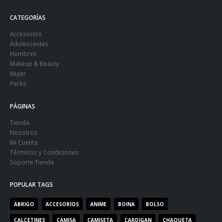
CATEGORÍAS
Accesorios
Adolescentes
Hombres
Makeup & Beauty
Mujer
Packs
PÁGINAS
Tienda
Nosotros
Mi Cuenta
Términos y Condiciones
Soporte Tienda
POPULAR TAGS
ABRIGO
ACCESORIOS
ANIME
BOINA
BOLSO
CALCETINES
CAMISA
CAMISETA
CARDIGAN
CHAQUETA