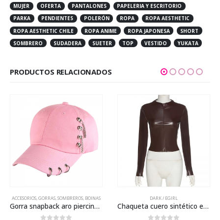
MUJER
OFERTA
PANTALONES
PAPELERIA Y ESCRITORIO
PARKA
PENDIENTES
POLERÓN
ROPA
ROPA AESTHETIC
ROPA AESTHETIC CHILE
ROPA ANIME
ROPA JAPONESA
SHORT
SOMBRERO
SUDADERA
SUETER
TOP
VESTIDO
YUKATA
PRODUCTOS RELACIONADOS
Este producto tiene múltiples variantes. Las opciones se pueden elegir en la página de producto
Este producto tiene múltiples variantes. Las opciones se pueden elegir en la página de producto
ACCESORIOS
,
GORRAS, SOMBREROS, BOINAS
DARK / EGIRL
Gorra snapback aro piercing cadena
Chaqueta cuero sintético entallada fina