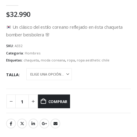
1.00
out of 5
$
32.990
Un clásico del estilo coreano reflejado en ésta chaqueta
bomber beisbolera
🌸
SKU:
A332
Categoría:
Hombres
Etiquetas:
chaqueta
,
moda coreana
,
ropa
,
ropa aesthetic chile
TALLA
COMPRAR