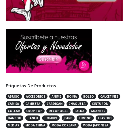
Etiquetas De Productos
ABRIGO
ACCESORIOS
ANIME
BOINA
BOLSO
CALCETINES
CAMISA
CAMISETA
CARDIGAN
CHAQUETA
CINTURÓN
COLLAR
CROP TOP
DECOHOGAR
FALDA
GUANTES
HANBOK
HANFU
HOMBRE
JEANS
KIMONO
LLAVERO
MEDIAS
MODA CHINA
MODA COREANA
MODA JAPONESA