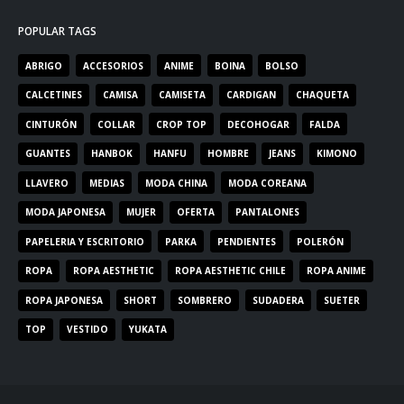
POPULAR TAGS
ABRIGO
ACCESORIOS
ANIME
BOINA
BOLSO
CALCETINES
CAMISA
CAMISETA
CARDIGAN
CHAQUETA
CINTURÓN
COLLAR
CROP TOP
DECOHOGAR
FALDA
GUANTES
HANBOK
HANFU
HOMBRE
JEANS
KIMONO
LLAVERO
MEDIAS
MODA CHINA
MODA COREANA
MODA JAPONESA
MUJER
OFERTA
PANTALONES
PAPELERIA Y ESCRITORIO
PARKA
PENDIENTES
POLERÓN
ROPA
ROPA AESTHETIC
ROPA AESTHETIC CHILE
ROPA ANIME
ROPA JAPONESA
SHORT
SOMBRERO
SUDADERA
SUETER
TOP
VESTIDO
YUKATA