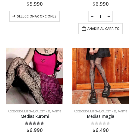
5.00
out of 5
0
out of 5
$
5.990
$
6.990
variantes.
Las
Este
SELECCIONAR OPCIONES
opciones
producto
se
tiene
pueden
AÑADIR AL CARRITO
múltiples
elegir
variantes.
en
Las
la
opciones
página
se
de
pueden
producto
elegir
en
la
página
de
producto
ACCESORIOS
,
MEDIAS, CALCETINES, PANTYS
ACCESORIOS
,
MEDIAS, CALCETINES, PANTYS
Medias kuromi
Medias magia
5.00
out of 5
0
out of 5
$
6.990
$
6.490