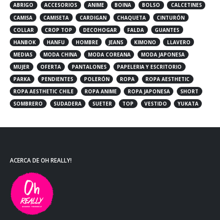
ABRIGO
ACCESORIOS
ANIME
BOINA
BOLSO
CALCETINES
CAMISA
CAMISETA
CARDIGAN
CHAQUETA
CINTURÓN
COLLAR
CROP TOP
DECOHOGAR
FALDA
GUANTES
HANBOK
HANFU
HOMBRE
JEANS
KIMONO
LLAVERO
MEDIAS
MODA CHINA
MODA COREANA
MODA JAPONESA
MUJER
OFERTA
PANTALONES
PAPELERIA Y ESCRITORIO
PARKA
PENDIENTES
POLERÓN
ROPA
ROPA AESTHETIC
ROPA AESTHETIC CHILE
ROPA ANIME
ROPA JAPONESA
SHORT
SOMBRERO
SUDADERA
SUETER
TOP
VESTIDO
YUKATA
ACERCA DE OH REALLY!