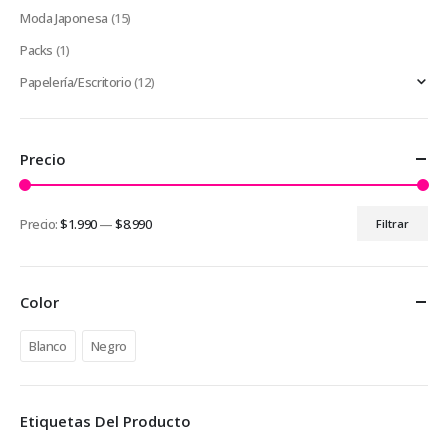
Moda Japonesa
(15)
Packs
(1)
Papelería/Escritorio
(12)
Precio
Precio:
$1.990
—
$8.990
Filtrar
Precio
Precio
mínimo
máximo
Color
Blanco
Negro
Etiquetas Del Producto