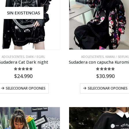
SIN EXISTENCIAS
ADOLESCENTES
,
DARK / EGIRL
ADOLESCENTES
,
KAWAII / SEIFUK
Sudadera Cat Dark night
5.00
out of 5
5.00
out of 5
$
24.990
$
30.990
Este
SELECCIONAR OPCIONES
SELECCIONAR OPCIONES
producto
tiene
múltiples
variantes.
Las
opciones