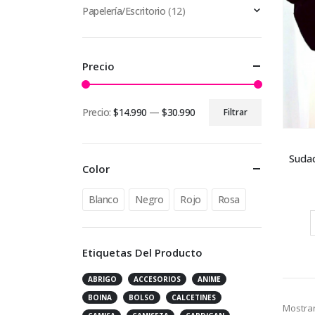
Papelería/Escritorio
(12)
Precio
Precio:
$14.990
—
$30.990
Filtrar
Precio
Precio
mínimo
máximo
Suda
Color
Blanco
Negro
Rojo
Rosa
Etiquetas Del Producto
ABRIGO
ACCESORIOS
ANIME
BOINA
BOLSO
CALCETINES
Mostrar