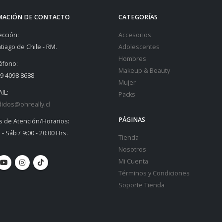
MACIÓN DE CONTACTO
CATEGORÍAS
ección:
Accesorios
tiago de Chile - RM.
Adolescentes
Hombres
éfono:
Makeup & Beauty
9 4098 8688
Mujer
IL:
Packs
idos@ohreally.cl
PÁGINAS
s de Atención/Horarios:
 - Sáb / 9:00 - 20:00 Hrs.
Tienda
Nosotros
Mi Cuenta
Términos y Condiciones
Soporte Tienda