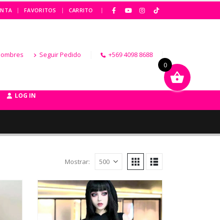
|
ENTA
FAVORITOS
CARRITO
Hombres
Seguir Pedido
+569 4098 8688
0
LOG IN
Mostrar: