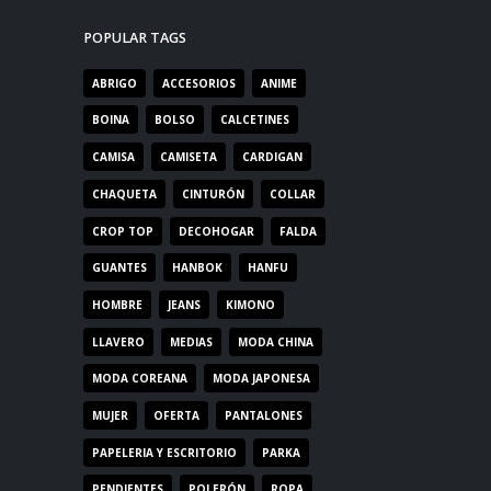
POPULAR TAGS
ABRIGO
ACCESORIOS
ANIME
BOINA
BOLSO
CALCETINES
CAMISA
CAMISETA
CARDIGAN
CHAQUETA
CINTURÓN
COLLAR
CROP TOP
DECOHOGAR
FALDA
GUANTES
HANBOK
HANFU
HOMBRE
JEANS
KIMONO
LLAVERO
MEDIAS
MODA CHINA
MODA COREANA
MODA JAPONESA
MUJER
OFERTA
PANTALONES
PAPELERIA Y ESCRITORIO
PARKA
PENDIENTES
POLERÓN
ROPA