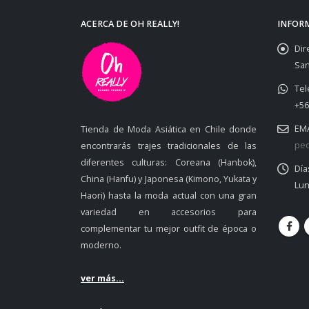
ACERCA DE OH REALLY!
INFOR
Dir
San
Tel
+56
EMA
Tienda de Moda Asiática en Chile donde
ped
encontrarás trajes tradicionales de las
diferentes culturas: Coreana (Hanbok),
Día
China (Hanfu) y Japonesa (Kimono, Yukata y
Lun
Haori) hasta la moda actual con una gran
variedad en accesorios para
complementar tu mejor outfit de época o
moderno.
ver más...