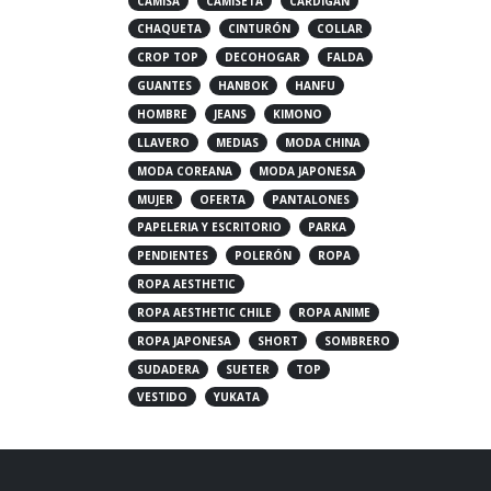
CAMISA
CAMISETA
CARDIGAN
CHAQUETA
CINTURÓN
COLLAR
CROP TOP
DECOHOGAR
FALDA
GUANTES
HANBOK
HANFU
HOMBRE
JEANS
KIMONO
LLAVERO
MEDIAS
MODA CHINA
MODA COREANA
MODA JAPONESA
MUJER
OFERTA
PANTALONES
PAPELERIA Y ESCRITORIO
PARKA
PENDIENTES
POLERÓN
ROPA
ROPA AESTHETIC
ROPA AESTHETIC CHILE
ROPA ANIME
ROPA JAPONESA
SHORT
SOMBRERO
SUDADERA
SUETER
TOP
VESTIDO
YUKATA