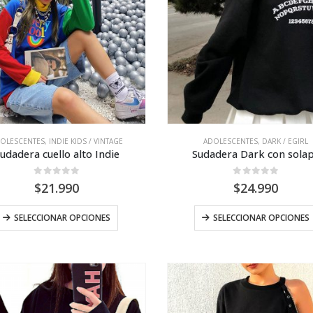
se
pueden
elegir
en
la
página
de
producto
OLESCENTES
,
INDIE KIDS / VINTAGE
ADOLESCENTES
,
DARK / EGIRL
udadera cuello alto Indie
Sudadera Dark con sola
0
out of 5
0
out of 5
$
21.990
$
24.990
Este
SELECCIONAR OPCIONES
SELECCIONAR OPCIONES
producto
tiene
múltiples
variantes.
Las