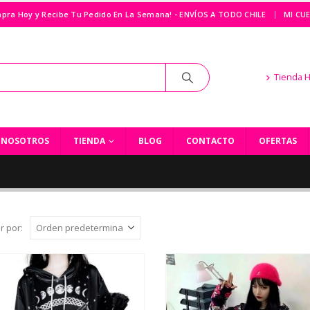
|
pra Hoy y Recibe Tu Pedido En La Semana! - ENVÍOS A TODO CHILE
MI CU
Tienda 
NOSOTROS
TIENDA
BLOG
CONTACTO
OFERTAS
r por: