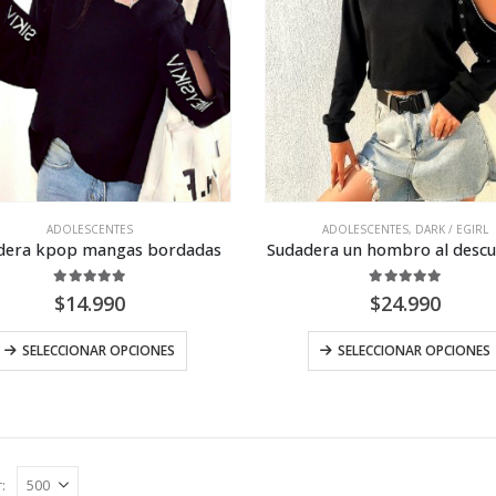
opciones
se
pueden
elegir
en
la
página
de
producto
ADOLESCENTES
ADOLESCENTES
,
DARK / EGIRL
dera kpop mangas bordadas
Sudadera un hombro al descu
5.00
out of 5
5.00
out of 5
$
14.990
$
24.990
Este
SELECCIONAR OPCIONES
SELECCIONAR OPCIONES
producto
tiene
múltiples
variantes.
Las
: