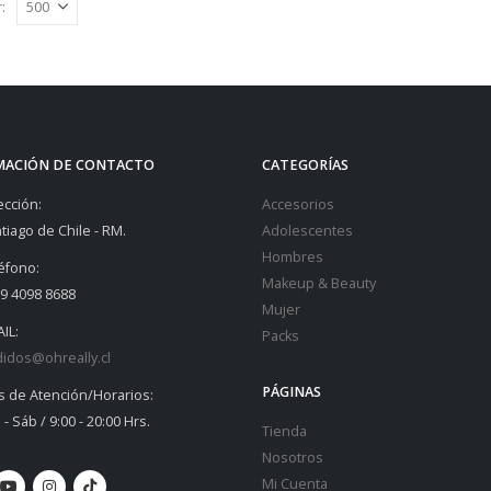
:
opciones
se
pueden
elegir
en
la
MACIÓN DE CONTACTO
CATEGORÍAS
página
ección:
Accesorios
de
tiago de Chile - RM.
Adolescentes
producto
Hombres
éfono:
Makeup & Beauty
9 4098 8688
Mujer
IL:
Packs
idos@ohreally.cl
PÁGINAS
s de Atención/Horarios:
 - Sáb / 9:00 - 20:00 Hrs.
Tienda
Nosotros
Mi Cuenta