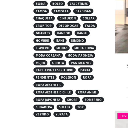
BOINA
BOLSO
CALCETINES
CAMISA
CAMISETA
CARDIGAN
CHAQUETA
CINTURÓN
COLLAR
CROP TOP
DECOHOGAR
FALDA
GUANTES
HANBOK
HANFU
HOMBRE
JEANS
KIMONO
LLAVERO
MEDIAS
MODA CHINA
MODA COREANA
MODA JAPONESA
MUJER
OFERTA
PANTALONES
PAPELERIA Y ESCRITORIO
PARKA
PENDIENTES
POLERÓN
ROPA
ROPA AESTHETIC
ROPA AESTHETIC CHILE
ROPA ANIME
ROPA JAPONESA
SHORT
SOMBRERO
SUDADERA
SUETER
TOP
VESTIDO
YUKATA
DES