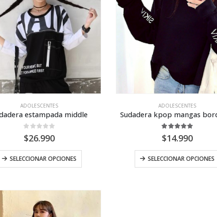
opciones
se
pueden
elegir
en
la
página
de
producto
ADOLESCENTES
ADOLESCENTES
dadera estampada middle
Sudadera kpop mangas bor
0
out of 5
5.00
out of 5
$
26.990
$
14.990
Este
SELECCIONAR OPCIONES
SELECCIONAR OPCIONES
producto
tiene
múltiples
variantes.
Las