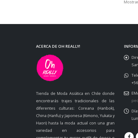
Mostrar
ACERCA DE OH REALLY!
INFOR
Dir
San
Tel
+56
EMA
Tienda de Moda Asiática en Chile donde
ped
encontrarás trajes tradicionales de las
diferentes culturas: Coreana (Hanbok),
Día
China (Hanfu) y Japonesa (Kimono, Yukata y
Lun
Haori) hasta la moda actual con una gran
variedad en accesorios para
complementar tu mejor outfit de época o