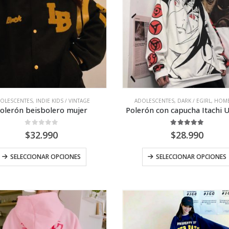
OLESCENTES
,
INDIE KIDS / VINTAGE
ADOLESCENTES
,
DARK / EGIRL
,
HOM
olerón beisbolero mujer
Polerón con capucha Itachi 
0
out of 5
5.00
out of 5
$
32.990
$
28.990
Este
SELECCIONAR OPCIONES
SELECCIONAR OPCIONES
producto
tiene
múltiples
variantes.
Las
opciones