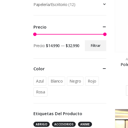
Papelería/Escritorio
(12)
Precio
Precio:
$14.990
—
$32.990
Filtrar
Precio
Precio
mínimo
máximo
A
Pol
Color
Azul
Blanco
Negro
Rojo
Rosa
Etiquetas Del Producto
ABRIGO
ACCESORIOS
ANIME