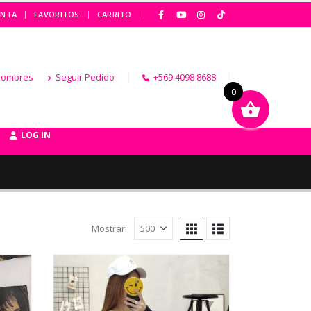
|
ENTA
FAVORITOS
CARRITO
Hombres
Seguir Pedido
+569 4098 8688
0
LOG IN
Mostrar: