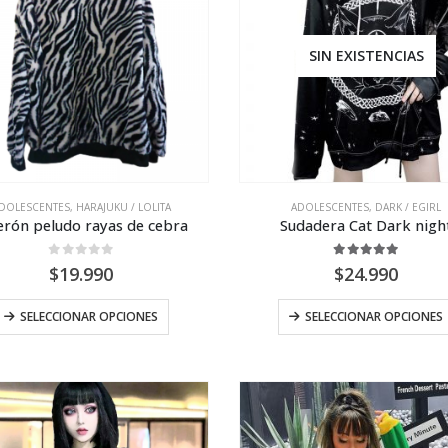
SIN EXISTENCIAS
DOLESCENTES
,
HARAJUKU / LOLITA
ADOLESCENTES
,
DARK / EGIRL
erón peludo rayas de cebra
Sudadera Cat Dark nigh
0
out of 5
5.00
out of 5
$
19.990
$
24.990
Este
SELECCIONAR OPCIONES
SELECCIONAR OPCIONES
producto
tiene
múltiples
variantes.
Las