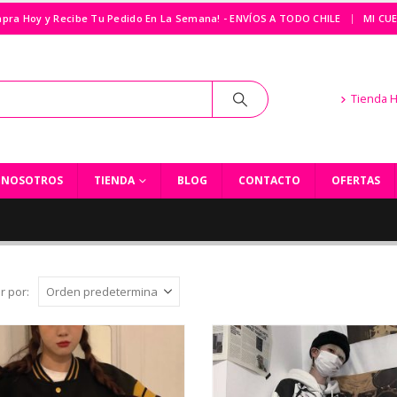
|
pra Hoy y Recibe Tu Pedido En La Semana! - ENVÍOS A TODO CHILE
MI CU
Tienda 
NOSOTROS
TIENDA
BLOG
CONTACTO
OFERTAS
r por: