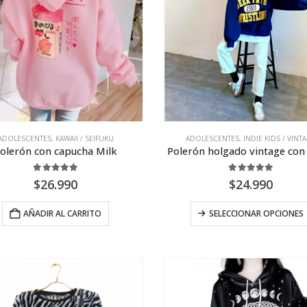
se
pueden
elegir
en
la
página
de
producto
ADOLESCENTES
,
KAWAII / SEIFUKU
ADOLESCENTES
,
INDIE KIDS / VINT
olerón con capucha Milk
Polerón holgado vintage con 
5.00
out of 5
5.00
out of 5
$
26.990
$
24.990
AÑADIR AL CARRITO
SELECCIONAR OPCIONES