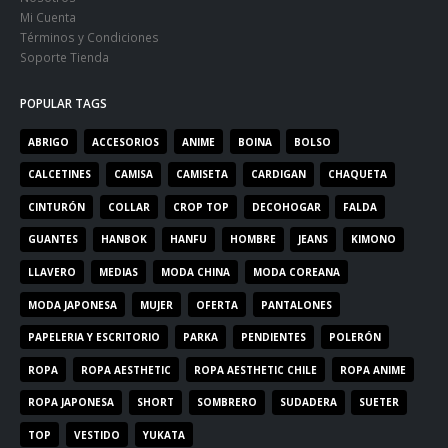
Mi Cuenta
Términos y Condiciones
Soporte Tienda
POPULAR TAGS
ABRIGO
ACCESORIOS
ANIME
BOINA
BOLSO
CALCETINES
CAMISA
CAMISETA
CARDIGAN
CHAQUETA
CINTURÓN
COLLAR
CROP TOP
DECOHOGAR
FALDA
GUANTES
HANBOK
HANFU
HOMBRE
JEANS
KIMONO
LLAVERO
MEDIAS
MODA CHINA
MODA COREANA
MODA JAPONESA
MUJER
OFERTA
PANTALONES
PAPELERIA Y ESCRITORIO
PARKA
PENDIENTES
POLERÓN
ROPA
ROPA AESTHETIC
ROPA AESTHETIC CHILE
ROPA ANIME
ROPA JAPONESA
SHORT
SOMBRERO
SUDADERA
SUETER
TOP
VESTIDO
YUKATA