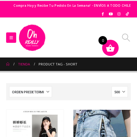
Compra Hoy y Recibe Tu Pedido En La Semana! - ENVÍOS A TODO CHILE
0
TIENDA
PRODUCT TAG -
SHORT