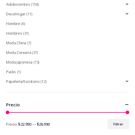
Adolescentes
(150)
DecoHogar
(11)
Hombre
(6)
Hombres
(31)
Moda China
(7)
Moda Coreana
(37)
Moda Japonesa
(15)
Packs
(1)
Papelería/Escritorio
(12)
Precio
Precio:
$22.990
—
$26.990
Filtrar
Precio
Precio