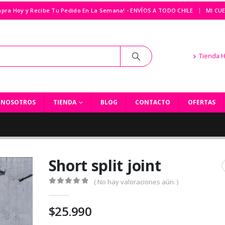
|
pra Hoy y Recibe Tu Pedido En La Semana! - ENVÍOS A TODO CHILE
MI CU
Tienda 
NOSOTROS
TIENDA
BLOG
CONTACTO
OFERTAS
Short split joint
( No hay valoraciones aún. )
0
out of 5
$
25.990