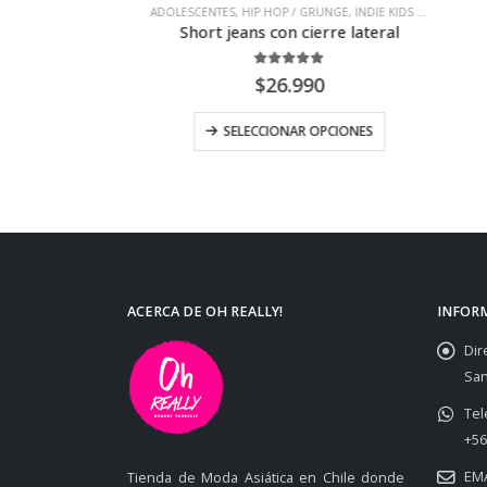
COREANA
ADOLESCENTES
,
HIP HOP / GRUNGE
,
INDIE KIDS / VINTAGE
A
pados
Short jeans con cierre lateral
of 5
5.00
out of 5
$
26.990
CIONES
SELECCIONAR OPCIONES
ACERCA DE OH REALLY!
INFOR
Dir
San
Tel
+56
EMA
Tienda de Moda Asiática en Chile donde