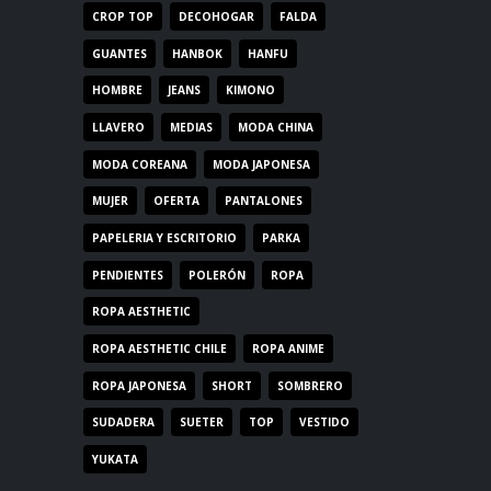
CROP TOP
DECOHOGAR
FALDA
GUANTES
HANBOK
HANFU
HOMBRE
JEANS
KIMONO
LLAVERO
MEDIAS
MODA CHINA
MODA COREANA
MODA JAPONESA
MUJER
OFERTA
PANTALONES
PAPELERIA Y ESCRITORIO
PARKA
PENDIENTES
POLERÓN
ROPA
ROPA AESTHETIC
ROPA AESTHETIC CHILE
ROPA ANIME
ROPA JAPONESA
SHORT
SOMBRERO
SUDADERA
SUETER
TOP
VESTIDO
YUKATA