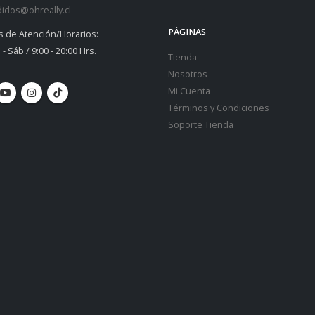
idos@ohreally.cl
PÁGINAS
s de Atención/Horarios:
 - Sáb / 9:00 - 20:00 Hrs.
Tienda
Nosotros
Mi Cuenta
Términos y Condiciones
Soporte Tienda