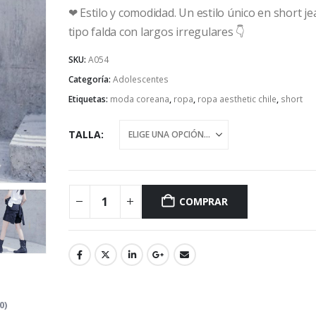
❤ Estilo y comodidad. Un estilo único en short j
tipo falda con largos irregulares 👇
SKU:
A054
Categoría:
Adolescentes
Etiquetas:
moda coreana
,
ropa
,
ropa aesthetic chile
,
short
TALLA
COMPRAR
0)