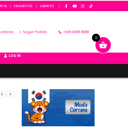
|
ENTA
FAVORITOS
CARRITO
Hombres
Seguir Pedido
+569 4098 8688
0
LOG IN