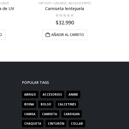
GE
HIP HOP / GRUNGE
,
ADOLESCENTES
e UV
Camiseta lentejuela
Sudader
0
out of 5
$
32.990
AÑADIR AL CARRITO
SE
POPULAR TAGS
ABRIGO
ACCESORIOS
ANIME
BOINA
BOLSO
CALCETINES
CAMISA
CAMISETA
CARDIGAN
CHAQUETA
CINTURÓN
COLLAR