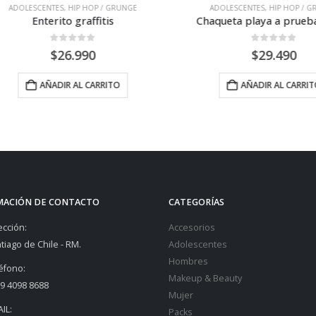
DOLESCENTES
,
HIP HOP / GRUNGE
ADOLESCENTES
,
HIP HOP / GRUN
Enterito graffitis
Chaqueta playa a prueba d
0
out of 5
0
out of 5
$
26.990
$
29.490
AÑADIR AL CARRITO
AÑADIR AL CARRITO
MACIÓN DE CONTACTO
CATEGORÍAS
ección:
Accesorios
tiago de Chile - RM.
Adolescentes
Hombres
éfono:
Makeup & Beauty
9 4098 8688
Mujer
IL:
Packs