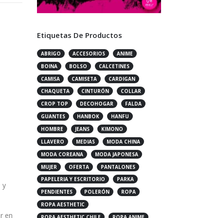
Etiquetas De Productos
ABRIGO
ACCESORIOS
ANIME
BOINA
BOLSO
CALCETINES
CAMISA
CAMISETA
CARDIGAN
CHAQUETA
CINTURÓN
COLLAR
CROP TOP
DECOHOGAR
FALDA
GUANTES
HANBOK
HANFU
a
HOMBRE
JEANS
KIMONO
LLAVERO
MEDIAS
MODA CHINA
MODA COREANA
MODA JAPONESA
MUJER
OFERTA
PANTALONES
PAPELERIA Y ESCRITORIO
PARKA
 y
PENDIENTES
POLERÓN
ROPA
ROPA AESTHETIC
r en
ROPA AESTHETIC CHILE
ROPA ANIME