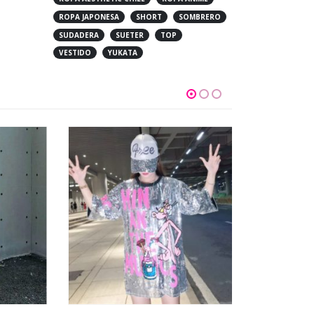
ROPA JAPONESA
SHORT
SOMBRERO
SUDADERA
SUETER
TOP
VESTIDO
YUKATA
DESTACADO