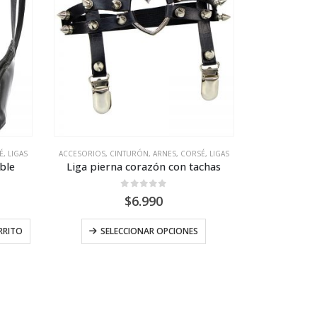
, LIGAS
ACCESORIOS
,
CINTURÓN, ARNES, CORSÉ, LIGAS
able
Liga pierna corazón con tachas
0
out of 5
$
6.990
Este
RRITO
SELECCIONAR OPCIONES
producto
tiene
múltiples
variantes.
Las