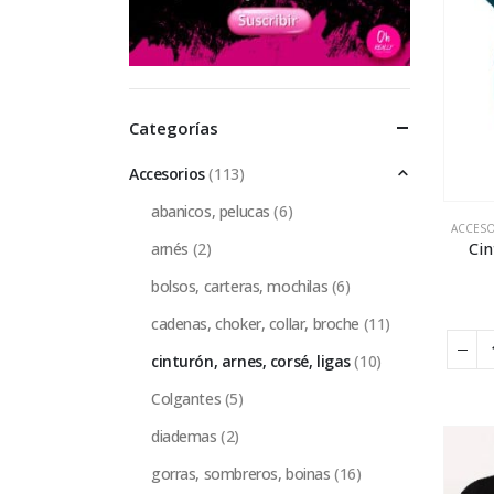
Categorías
Accesorios
(113)
abanicos, pelucas
(6)
ACCES
Cin
arnés
(2)
bolsos, carteras, mochilas
(6)
cadenas, choker, collar, broche
(11)
cinturón, arnes, corsé, ligas
(10)
Colgantes
(5)
diademas
(2)
gorras, sombreros, boinas
(16)