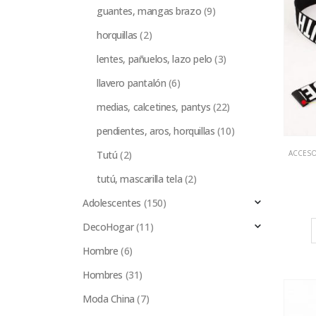
guantes, mangas brazo
(9)
horquillas
(2)
lentes, pañuelos, lazo pelo
(3)
llavero pantalón
(6)
medias, calcetines, pantys
(22)
pendientes, aros, horquillas
(10)
Tutú
(2)
ACCES
tutú, mascarilla tela
(2)
Adolescentes
(150)
DecoHogar
(11)
Hombre
(6)
Hombres
(31)
Moda China
(7)