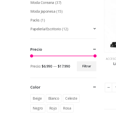
Moda Coreana
(37)
Moda Japonesa
(15)
Packs
(1)
Papelería/Escritorio
(12)
Precio
ACCES
L
Precio:
$6.990
—
$17.990
Filtrar
Precio
Precio
mínimo
máximo
Color
Beige
Blanco
Celeste
Negro
Rojo
Rosa