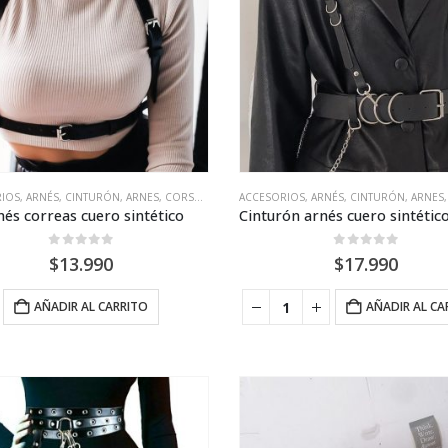
RIOS
,
ARNÉS
,
CINTURÓN, ARNES, CORSÉ, LIGAS
ACCESORIOS
,
ARNÉS
,
CINTURÓN, ARNES, CORSÉ
nés correas cuero sintético
0
out of 5
0
out of 5
$
13.990
$
17.990
AÑADIR AL CARRITO
AÑADIR AL CA