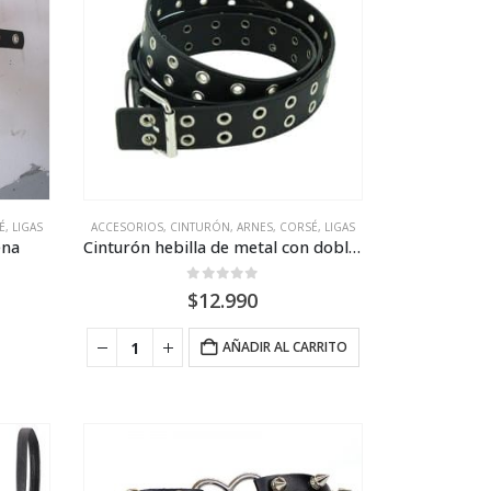
, LIGAS
ACCESORIOS
,
CINTURÓN, ARNES, CORSÉ, LIGAS
ena
Cinturón hebilla de metal con doble ojal
0
out of 5
$
12.990
AÑADIR AL CARRITO