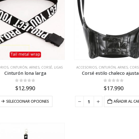
ORIOS
,
CINTURÓN, ARNES, CORSÉ, LIGAS
ACCESORIOS
,
CINTURÓN, ARNES, CORSÉ
Cinturón lona larga
Corsé estilo chaleco ajust
0
out of 5
0
out of 5
$
12.990
$
17.990
Este
SELECCIONAR OPCIONES
AÑADIR AL CA
producto
tiene
múltiples
variantes.
Las