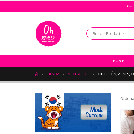
Com
HOME
TIENDA
ACCESORIOS
CINTURÓN, ARNES, C
Ordena