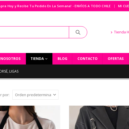
|
pra Hoy y Recibe Tu Pedido En La Semana! - ENVÍOS A TODO CHILE
MI CU
Tienda 
NOSOTROS
TIENDA
BLOG
CONTACTO
OFERTAS
ORSÉ, LIGAS
r por: