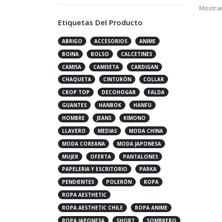
Mostrar
Etiquetas Del Producto
ABRIGO
ACCESORIOS
ANIME
BOINA
BOLSO
CALCETINES
CAMISA
CAMISETA
CARDIGAN
CHAQUETA
CINTURÓN
COLLAR
CROP TOP
DECOHOGAR
FALDA
GUANTES
HANBOK
HANFU
HOMBRE
JEANS
KIMONO
LLAVERO
MEDIAS
MODA CHINA
MODA COREANA
MODA JAPONESA
MUJER
OFERTA
PANTALONES
PAPELERIA Y ESCRITORIO
PARKA
PENDIENTES
POLERÓN
ROPA
ROPA AESTHETIC
ROPA AESTHETIC CHILE
ROPA ANIME
ROPA JAPONESA
SHORT
SOMBRERO