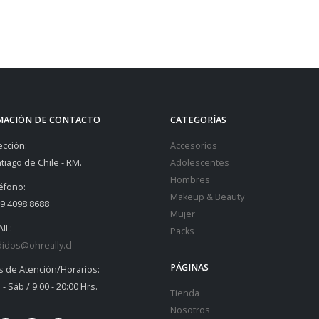
MACIÓN DE CONTACTO
CATEGORÍAS
ección:
Accesorios
tiago de Chile - RM.
Adolescentes
Hombres
éfono:
Makeup & Beauty
9 4098 8688
Mujer
IL:
Packs
idos@ohreally.cl
PÁGINAS
s de Atención/Horarios:
 - Sáb / 9:00 - 20:00 Hrs.
Tienda
Nosotros