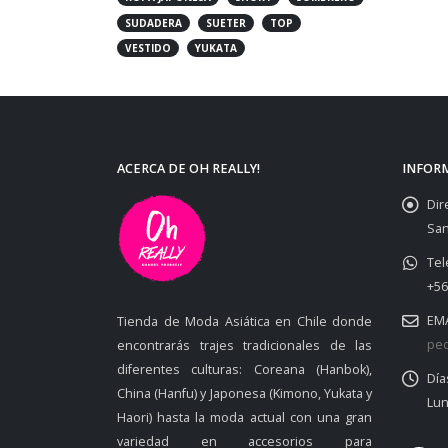
SUDADERA
SUETER
TOP
VESTIDO
YUKATA
ACERCA DE OH REALLY!
INFOR
Dir
San
Tel
+56
EMA
Tienda de Moda Asiática en Chile donde
ped
encontrarás trajes tradicionales de las
diferentes culturas: Coreana (Hanbok),
Día
China (Hanfu) y Japonesa (Kimono, Yukata y
Lun
Haori) hasta la moda actual con una gran
variedad en accesorios para