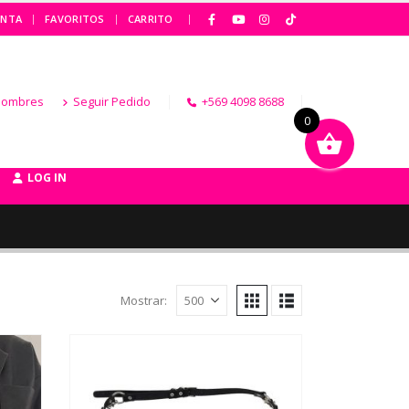
|
ENTA
FAVORITOS
CARRITO
Hombres
Seguir Pedido
+569 4098 8688
0
LOG IN
Mostrar: