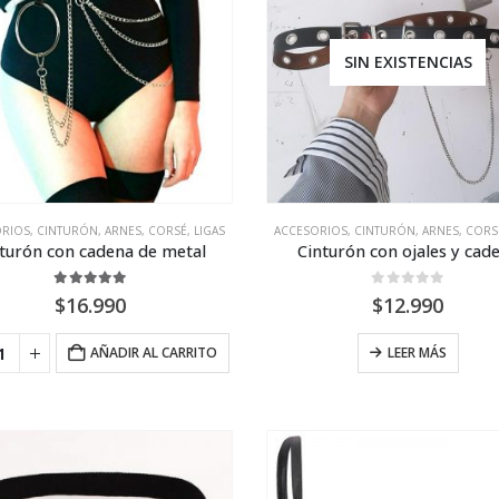
SIN EXISTENCIAS
ORIOS
,
CINTURÓN, ARNES, CORSÉ, LIGAS
ACCESORIOS
,
CINTURÓN, ARNES, CORSÉ
turón con cadena de metal
Cinturón con ojales y cad
5.00
out of 5
0
out of 5
$
16.990
$
12.990
AÑADIR AL CARRITO
LEER MÁS