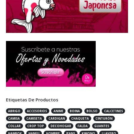
Etiquetas De Productos
ABRIGO
ACCESORIOS
ANIME
BOINA
BOLSO
CALCETINES
CAMISA
CAMISETA
CARDIGAN
CHAQUETA
CINTURÓN
COLLAR
CROP TOP
DECOHOGAR
FALDA
GUANTES
HANBOK
HANFU
HOMBRE
JEANS
KIMONO
LLAVERO