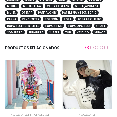
MEDIAS
MODA CHINA
MODA COREANA
MODA JAPONESA
MUJER
OFERTA
PANTALONES
PAPELERIA Y ESCRITORIO
PARKA
PENDIENTES
POLERÓN
ROPA
ROPA AESTHETIC
ROPA AESTHETIC CHILE
ROPA ANIME
ROPA JAPONESA
SHORT
SOMBRERO
SUDADERA
SUETER
TOP
VESTIDO
YUKATA
PRODUCTOS RELACIONADOS
Este producto tiene múltiples variantes. Las opciones se pueden elegir en la página de producto
ADOLESCENTES
,
HIP HOP / GRUNGE
ADOLESCENTES