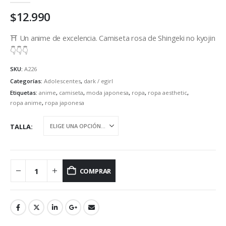
$
12.990
⛩ Un anime de excelencia. Camiseta rosa de Shingeki no kyojin
👇👇👇
SKU:
A226
Categorías:
Adolescentes
,
dark / egirl
Etiquetas:
anime
,
camiseta
,
moda japonesa
,
ropa
,
ropa aesthetic
,
ropa anime
,
ropa japonesa
TALLA
COMPRAR