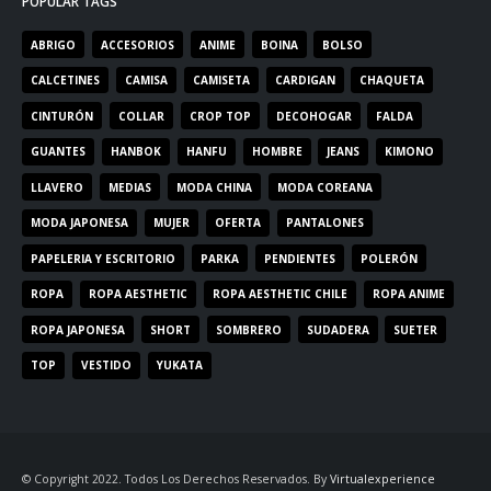
POPULAR TAGS
ABRIGO
ACCESORIOS
ANIME
BOINA
BOLSO
CALCETINES
CAMISA
CAMISETA
CARDIGAN
CHAQUETA
CINTURÓN
COLLAR
CROP TOP
DECOHOGAR
FALDA
GUANTES
HANBOK
HANFU
HOMBRE
JEANS
KIMONO
LLAVERO
MEDIAS
MODA CHINA
MODA COREANA
MODA JAPONESA
MUJER
OFERTA
PANTALONES
PAPELERIA Y ESCRITORIO
PARKA
PENDIENTES
POLERÓN
ROPA
ROPA AESTHETIC
ROPA AESTHETIC CHILE
ROPA ANIME
ROPA JAPONESA
SHORT
SOMBRERO
SUDADERA
SUETER
TOP
VESTIDO
YUKATA
© Copyright 2022. Todos Los Derechos Reservados. By
Virtualexperience