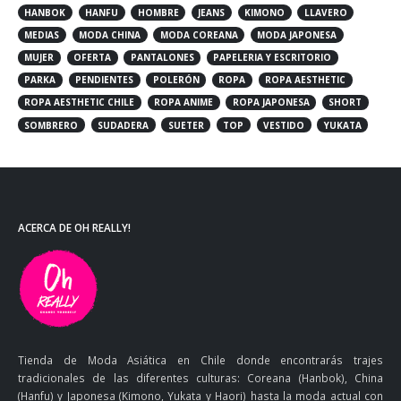
HANBOK
HANFU
HOMBRE
JEANS
KIMONO
LLAVERO
MEDIAS
MODA CHINA
MODA COREANA
MODA JAPONESA
MUJER
OFERTA
PANTALONES
PAPELERIA Y ESCRITORIO
PARKA
PENDIENTES
POLERÓN
ROPA
ROPA AESTHETIC
ROPA AESTHETIC CHILE
ROPA ANIME
ROPA JAPONESA
SHORT
SOMBRERO
SUDADERA
SUETER
TOP
VESTIDO
YUKATA
ACERCA DE OH REALLY!
Tienda de Moda Asiática en Chile donde encontrarás trajes
tradicionales de las diferentes culturas: Coreana (Hanbok), China
(Hanfu) y Japonesa (Kimono, Yukata y Haori) hasta la moda actual con