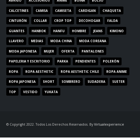
ABRIGO
ACCESORIOS
ANIME
BOINA
BOLSO
CALCETINES
CAMISA
CAMISETA
CARDIGAN
CHAQUETA
CINTURÓN
COLLAR
CROP TOP
DECOHOGAR
FALDA
GUANTES
HANBOK
HANFU
HOMBRE
JEANS
KIMONO
LLAVERO
MEDIAS
MODA CHINA
MODA COREANA
MODA JAPONESA
MUJER
OFERTA
PANTALONES
PAPELERIA Y ESCRITORIO
PARKA
PENDIENTES
POLERÓN
ROPA
ROPA AESTHETIC
ROPA AESTHETIC CHILE
ROPA ANIME
ROPA JAPONESA
SHORT
SOMBRERO
SUDADERA
SUETER
TOP
VESTIDO
YUKATA
© Copyright 2022. Todos Los Derechos Reservados. By
Virtualexperience