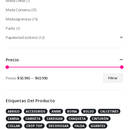
Moda China
(7)
Moda Coreana
(37)
Moda Japonesa
(15)
Packs
(1)
Papelería/Escritorio
(12)
Precio
Precio:
$50.990
—
$65.990
Filtrar
Precio
Precio
mínimo
máximo
Etiquetas Del Producto
ABRIGO
ACCESORIOS
ANIME
BOINA
BOLSO
CALCETINES
CAMISA
CAMISETA
CARDIGAN
CHAQUETA
CINTURÓN
COLLAR
CROP TOP
DECOHOGAR
FALDA
GUANTES