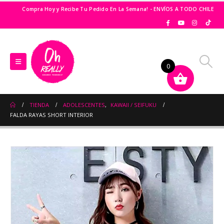
Compra Hoy y Recibe Tu Pedido En La Semana! - ENVÍOS A TODO CHILE
0
TIENDA
ADOLESCENTES
,
KAWAII / SEIFUKU
FALDA RAYAS SHORT INTERIOR