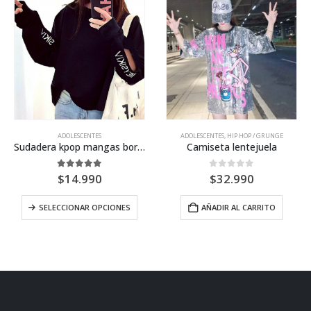
ADOLESCENTES
ADOLESCENTES
,
HIP HOP / GRUNGE
Sudadera kpop mangas bordadas
Camiseta lentejuela
5.00
out of 5
0
out of 5
$
14.990
$
32.990
SELECCIONAR OPCIONES
AÑADIR AL CARRITO