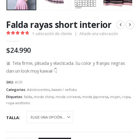
Falda rayas short interior
1
valoración de cliente
|
Añade una valoración
5.00
out of 5
$
24.990
🎀 Tela firme, plisada y elasticada. Su color y franjas negras
dan un look muy kawaii 👇
SKU:
A121
Categorías:
Adolescentes
,
kawaii / seifuku
Etiquetas:
falda
,
moda china
,
moda coreana
,
moda japonesa
,
mujer
,
ropa
,
ropa aesthetic
TALLA