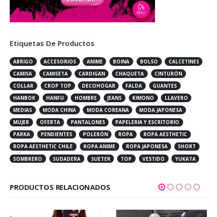
Etiquetas De Productos
ABRIGO
ACCESORIOS
ANIME
BOINA
BOLSO
CALCETINES
CAMISA
CAMISETA
CARDIGAN
CHAQUETA
CINTURÓN
COLLAR
CROP TOP
DECOHOGAR
FALDA
GUANTES
HANBOK
HANFU
HOMBRE
JEANS
KIMONO
LLAVERO
MEDIAS
MODA CHINA
MODA COREANA
MODA JAPONESA
MUJER
OFERTA
PANTALONES
PAPELERIA Y ESCRITORIO
PARKA
PENDIENTES
POLERÓN
ROPA
ROPA AESTHETIC
ROPA AESTHETIC CHILE
ROPA ANIME
ROPA JAPONESA
SHORT
SOMBRERO
SUDADERA
SUETER
TOP
VESTIDO
YUKATA
PRODUCTOS RELACIONADOS