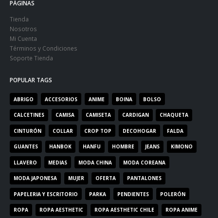
PÁGINAS
Tienda
Nosotros
Mi Cuenta
Términos y Condiciones
Soporte Tienda
POPULAR TAGS
ABRIGO
ACCESORIOS
ANIME
BOINA
BOLSO
CALCETINES
CAMISA
CAMISETA
CARDIGAN
CHAQUETA
CINTURÓN
COLLAR
CROP TOP
DECOHOGAR
FALDA
GUANTES
HANBOK
HANFU
HOMBRE
JEANS
KIMONO
LLAVERO
MEDIAS
MODA CHINA
MODA COREANA
MODA JAPONESA
MUJER
OFERTA
PANTALONES
PAPELERIA Y ESCRITORIO
PARKA
PENDIENTES
POLERÓN
ROPA
ROPA AESTHETIC
ROPA AESTHETIC CHILE
ROPA ANIME