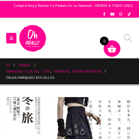
Compra Hoy y Recibe Tu Pedido En La Semana! - ENVÍOS A TODO CHILE
0
TIENDA
HARAJUKU / LOLITA
,
TUTÚ
,
HOMBRE
,
MODA JAPONESA
FALDA HARAJUKU BOLSILLOS