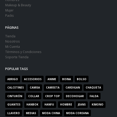
Makeup & Beauty
Mujer
Packs
PÁGINAS
Tienda
Nosotros
Mi Cuenta
Términos y Condiciones
Soporte Tienda
POPULAR TAGS
ABRIGO
ACCESORIOS
ANIME
BOINA
BOLSO
CALCETINES
CAMISA
CAMISETA
CARDIGAN
CHAQUETA
CINTURÓN
COLLAR
CROP TOP
DECOHOGAR
FALDA
GUANTES
HANBOK
HANFU
HOMBRE
JEANS
KIMONO
LLAVERO
MEDIAS
MODA CHINA
MODA COREANA