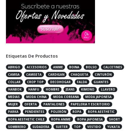
Etiquetas De Productos
ABRIGO
ACCESORIOS
ANIME
BOINA
BOLSO
CALCETINES
CAMISA
CAMISETA
CARDIGAN
CHAQUETA
CINTURÓN
COLLAR
CROP TOP
DECOHOGAR
FALDA
GUANTES
HANBOK
HANFU
HOMBRE
JEANS
KIMONO
LLAVERO
MEDIAS
MODA CHINA
MODA COREANA
MODA JAPONESA
MUJER
OFERTA
PANTALONES
PAPELERIA Y ESCRITORIO
PARKA
PENDIENTES
POLERÓN
ROPA
ROPA AESTHETIC
ROPA AESTHETIC CHILE
ROPA ANIME
ROPA JAPONESA
SHORT
SOMBRERO
SUDADERA
SUETER
TOP
VESTIDO
YUKATA