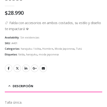
0
out of 5
$
28.990
📿 Falda con accesorios en ambos costados, su estilo y diseño
te impactará 🪭
Availability:
Sin existencias
SKU:
A401
Categorías:
harajuku / lolita
,
Hombre
,
Moda Japonesa
,
Tutú
Etiquetas:
falda
,
harajuku
,
moda japonesa
DESCRIPCIÓN
Talla única.