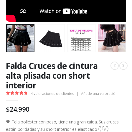
Falda Cruces de cintura
alta plisada con short
interior
4
valoraciones de clientes
|
Añade una valoración
5.00
out of 5
$
24.990
🖤 Tela poliéster con peso, tiene una gran caída. Sus cruces
están bordadas y su short interior es elasticado 👇👇👇