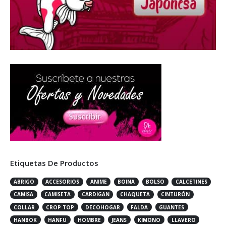
Etiquetas De Productos
ABRIGO
ACCESORIOS
ANIME
BOINA
BOLSO
CALCETINES
CAMISA
CAMISETA
CARDIGAN
CHAQUETA
CINTURÓN
COLLAR
CROP TOP
DECOHOGAR
FALDA
GUANTES
HANBOK
HANFU
HOMBRE
JEANS
KIMONO
LLAVERO