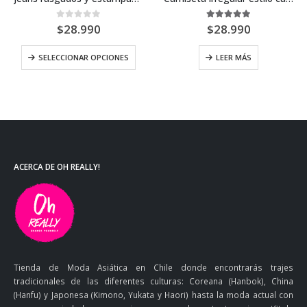
0
out of 5
5.00
out of 5
$
28.990
$
28.990
SELECCIONAR OPCIONES
LEER MÁS
ACERCA DE OH REALLY!
Tienda de Moda Asiática en Chile donde encontrarás trajes
tradicionales de las diferentes culturas: Coreana (Hanbok), China
(Hanfu) y Japonesa (Kimono, Yukata y Haori) hasta la moda actual con