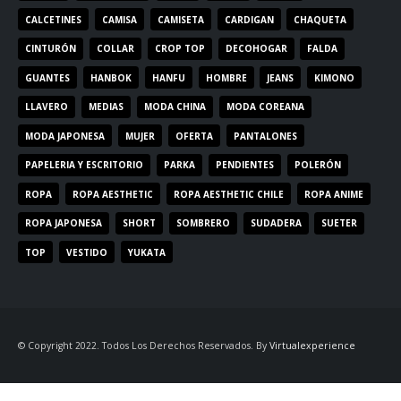
CALCETINES
CAMISA
CAMISETA
CARDIGAN
CHAQUETA
CINTURÓN
COLLAR
CROP TOP
DECOHOGAR
FALDA
GUANTES
HANBOK
HANFU
HOMBRE
JEANS
KIMONO
LLAVERO
MEDIAS
MODA CHINA
MODA COREANA
MODA JAPONESA
MUJER
OFERTA
PANTALONES
PAPELERIA Y ESCRITORIO
PARKA
PENDIENTES
POLERÓN
ROPA
ROPA AESTHETIC
ROPA AESTHETIC CHILE
ROPA ANIME
ROPA JAPONESA
SHORT
SOMBRERO
SUDADERA
SUETER
TOP
VESTIDO
YUKATA
© Copyright 2022. Todos Los Derechos Reservados. By
Virtualexperience