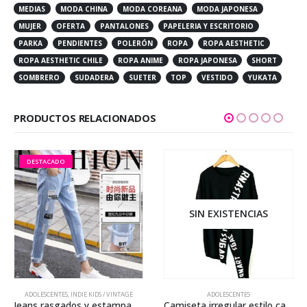
MEDIAS
MODA CHINA
MODA COREANA
MODA JAPONESA
MUJER
OFERTA
PANTALONES
PAPELERIA Y ESCRITORIO
PARKA
PENDIENTES
POLERÓN
ROPA
ROPA AESTHETIC
ROPA AESTHETIC CHILE
ROPA ANIME
ROPA JAPONESA
SHORT
SOMBRERO
SUDADERA
SUETER
TOP
VESTIDO
YUKATA
PRODUCTOS RELACIONADOS
DESTACADO
SIN EXISTENCIAS
ADOLESCENTES
,
INDIE KIDS / VINTAGE
ADOLESCENTES
Jeans rasgados y estampados
Camiseta irregular estilo casual