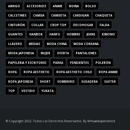
ABRIGO
ACCESORIOS
ANIME
BOINA
BOLSO
CALCETINES
CAMISA
CAMISETA
CARDIGAN
CHAQUETA
CINTURÓN
COLLAR
CROP TOP
DECOHOGAR
FALDA
GUANTES
HANBOK
HANFU
HOMBRE
JEANS
KIMONO
LLAVERO
MEDIAS
MODA CHINA
MODA COREANA
MODA JAPONESA
MUJER
OFERTA
PANTALONES
PAPELERIA Y ESCRITORIO
PARKA
PENDIENTES
POLERÓN
ROPA
ROPA AESTHETIC
ROPA AESTHETIC CHILE
ROPA ANIME
ROPA JAPONESA
SHORT
SOMBRERO
SUDADERA
SUETER
TOP
VESTIDO
YUKATA
© Copyright 2022. Todos Los Derechos Reservados. By
Virtualexperience