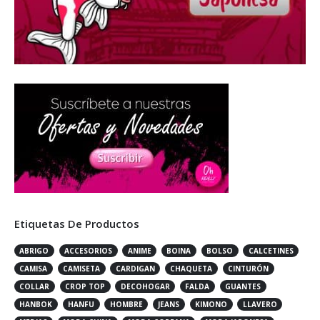
Etiquetas De Productos
ABRIGO
ACCESORIOS
ANIME
BOINA
BOLSO
CALCETINES
CAMISA
CAMISETA
CARDIGAN
CHAQUETA
CINTURÓN
COLLAR
CROP TOP
DECOHOGAR
FALDA
GUANTES
HANBOK
HANFU
HOMBRE
JEANS
KIMONO
LLAVERO