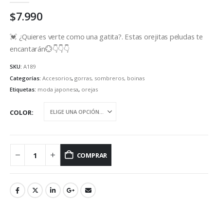
$
7.990
💓 ¿Quieres verte como una gatita?. Estas orejitas peludas te
encantarán💮👇👇👇
SKU:
A189
Categorías:
Accesorios
,
gorras, sombreros, boinas
Etiquetas:
moda japonesa
,
orejas
COLOR
COMPRAR