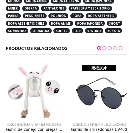
MEDIAS
MODA CHINA
MODA COREANA
MODA JAPONESA
MUJER
OFERTA
PANTALONES
PAPELERIA Y ESCRITORIO
PARKA
PENDIENTES
POLERÓN
ROPA
ROPA AESTHETIC
ROPA AESTHETIC CHILE
ROPA ANIME
ROPA JAPONESA
SHORT
SOMBRERO
SUDADERA
SUETER
TOP
VESTIDO
YUKATA
PRODUCTOS RELACIONADOS
ACCESORIOS
,
GORRAS, SOMBREROS, BOINAS
ACCESORIOS
,
LENTES, PAÑUELOS, LAZO PELO
Gorro de conejo con orejas móvil
Gafas de sol redondas UV400