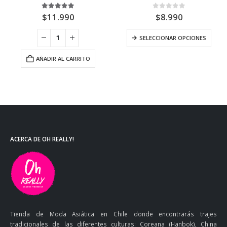
5.00
out of 5
0
out of 5
$
11.990
$
8.990
SELECCIONAR OPCIONES
AÑADIR AL CARRITO
ACERCA DE OH REALLY!
Tienda de Moda Asiática en Chile donde encontrarás trajes
tradicionales de las diferentes culturas: Coreana (Hanbok), China