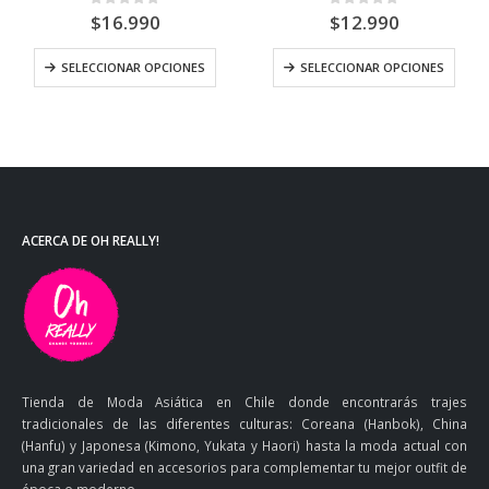
0
out of 5
0
out of 5
$
16.990
$
12.990
Este producto tiene múltiples variantes. Las opciones se pueden elegir en la página de producto
Este producto tiene múltiples variantes. Las opciones 
SELECCIONAR OPCIONES
SELECCIONAR OPCIONES
ACERCA DE OH REALLY!
Tienda de Moda Asiática en Chile donde encontrarás trajes
tradicionales de las diferentes culturas: Coreana (Hanbok), China
(Hanfu) y Japonesa (Kimono, Yukata y Haori) hasta la moda actual con
una gran variedad en accesorios para complementar tu mejor outfit de
época o moderno.