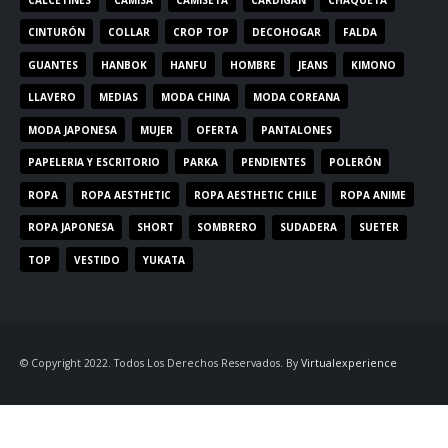
CINTURÓN
COLLAR
CROP TOP
DECOHOGAR
FALDA
GUANTES
HANBOK
HANFU
HOMBRE
JEANS
KIMONO
LLAVERO
MEDIAS
MODA CHINA
MODA COREANA
MODA JAPONESA
MUJER
OFERTA
PANTALONES
PAPELERIA Y ESCRITORIO
PARKA
PENDIENTES
POLERÓN
ROPA
ROPA AESTHETIC
ROPA AESTHETIC CHILE
ROPA ANIME
ROPA JAPONESA
SHORT
SOMBRERO
SUDADERA
SUETER
TOP
VESTIDO
YUKATA
© Copyright 2022. Todos Los Derechos Reservados. By
Virtualexperience