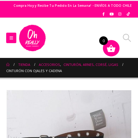
Compra Hoy y Recibe Tu Pedido En La Semana! - ENVÍOS A TODO CHILE
0
TIENDA
ACCESORIOS
,
CINTURÓN, ARNES, CORSÉ, LIGAS
CINTURÓN CON OJALES Y CADENA