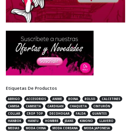
Etiquetas De Productos
ABRIGO
ACCESORIOS
ANIME
BOINA
BOLSO
CALCETINES
CAMISA
CAMISETA
CARDIGAN
CHAQUETA
CINTURÓN
COLLAR
CROP TOP
DECOHOGAR
FALDA
GUANTES
HANBOK
HANFU
HOMBRE
JEANS
KIMONO
LLAVERO
MEDIAS
MODA CHINA
MODA COREANA
MODA JAPONESA