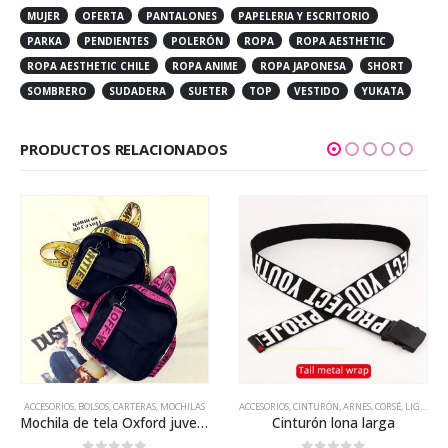
MUJER
OFERTA
PANTALONES
PAPELERIA Y ESCRITORIO
PARKA
PENDIENTES
POLERÓN
ROPA
ROPA AESTHETIC
ROPA AESTHETIC CHILE
ROPA ANIME
ROPA JAPONESA
SHORT
SOMBRERO
SUDADERA
SUETER
TOP
VESTIDO
YUKATA
PRODUCTOS RELACIONADOS
Este producto tiene múltiples variantes. Las opciones se pueden elegir en la página de producto
Este producto tiene múltiples variantes. Las opciones se pueden elegir en la página de producto
ACCESORIOS
,
BOLSOS, CARTERAS, MOCHILAS
ACCESORIOS
,
CINTURÓN, ARNES, CORSÉ, LIGAS
Mochila de tela Oxford juvenil
Cinturón lona larga