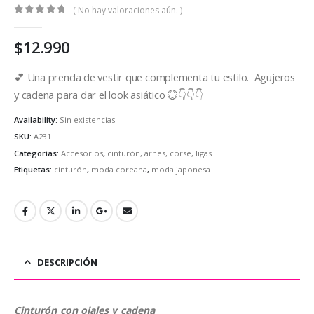
( No hay valoraciones aún. )
0
out of 5
$
12.990
💕 Una prenda de vestir que complementa tu estilo. Agujeros
y cadena para dar el look asiático 💮👇👇👇
Availability:
Sin existencias
SKU:
A231
Categorías:
Accesorios
,
cinturón, arnes, corsé, ligas
Etiquetas:
cinturón
,
moda coreana
,
moda japonesa
DESCRIPCIÓN
Cinturón con ojales y cadena