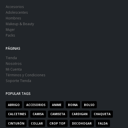
Accesorios
Adolescentes
Hombres
Makeup & Beauty
Mujer
Packs
PÁGINAS
Tienda
Nosotros
Mi Cuenta
Términos y Condiciones
Soporte Tienda
POPULAR TAGS
ABRIGO
ACCESORIOS
ANIME
BOINA
BOLSO
CALCETINES
CAMISA
CAMISETA
CARDIGAN
CHAQUETA
CINTURÓN
COLLAR
CROP TOP
DECOHOGAR
FALDA