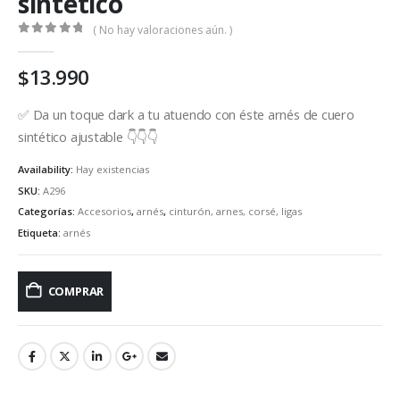
sintético
( No hay valoraciones aún. )
0
out of 5
$
13.990
✅ Da un toque dark a tu atuendo con éste arnés de cuero
sintético ajustable 👇👇👇
Availability:
Hay existencias
SKU:
A296
Categorías:
Accesorios
,
arnés
,
cinturón, arnes, corsé, ligas
Etiqueta:
arnés
COMPRAR