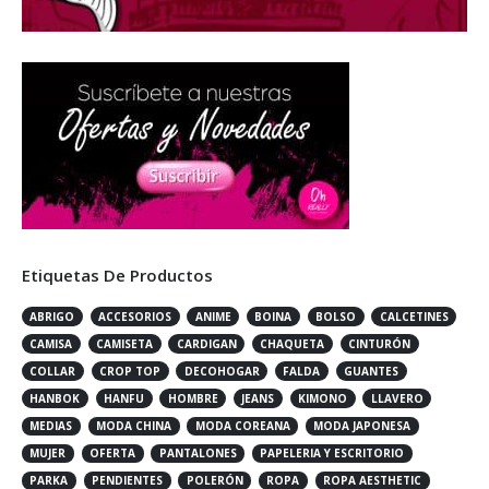
Etiquetas De Productos
ABRIGO
ACCESORIOS
ANIME
BOINA
BOLSO
CALCETINES
CAMISA
CAMISETA
CARDIGAN
CHAQUETA
CINTURÓN
COLLAR
CROP TOP
DECOHOGAR
FALDA
GUANTES
HANBOK
HANFU
HOMBRE
JEANS
KIMONO
LLAVERO
MEDIAS
MODA CHINA
MODA COREANA
MODA JAPONESA
MUJER
OFERTA
PANTALONES
PAPELERIA Y ESCRITORIO
PARKA
PENDIENTES
POLERÓN
ROPA
ROPA AESTHETIC