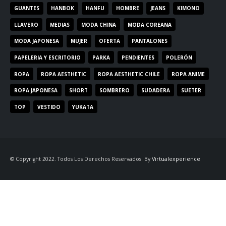
GUANTES
HANBOK
HANFU
HOMBRE
JEANS
KIMONO
LLAVERO
MEDIAS
MODA CHINA
MODA COREANA
MODA JAPONESA
MUJER
OFERTA
PANTALONES
PAPELERIA Y ESCRITORIO
PARKA
PENDIENTES
POLERÓN
ROPA
ROPA AESTHETIC
ROPA AESTHETIC CHILE
ROPA ANIME
ROPA JAPONESA
SHORT
SOMBRERO
SUDADERA
SUETER
TOP
VESTIDO
YUKATA
© Copyright 2022. Todos Los Derechos Reservados. By
Virtualexperience