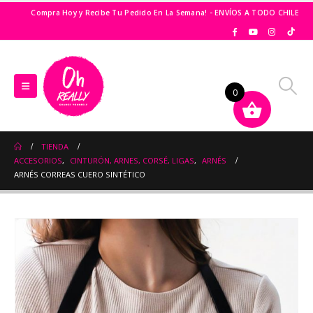
Compra Hoy y Recibe Tu Pedido En La Semana! - ENVÍOS A TODO CHILE
0
TIENDA
ACCESORIOS
,
CINTURÓN, ARNES, CORSÉ, LIGAS
,
ARNÉS
ARNÉS CORREAS CUERO SINTÉTICO