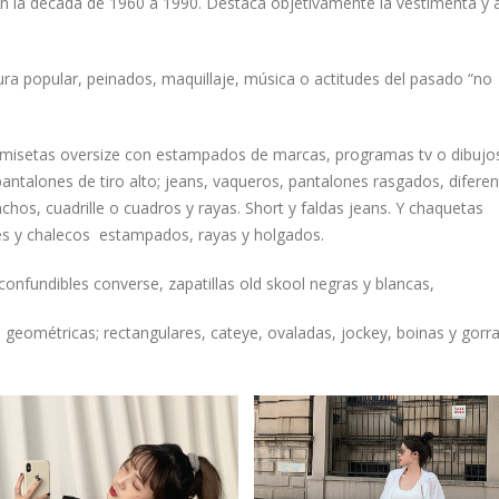
 en la década de 1960 a 1990. Destaca objetivamente la vestimenta y 
tura popular, peinados, maquillaje, música o actitudes del pasado “no
 camisetas oversize con estampados de marcas, programas tv o dibujo
pantalones de tiro alto; jeans, vaqueros, pantalones rasgados, difere
nchos, cuadrille o cuadros y rayas. Short y faldas jeans. Y chaquetas
nes y chalecos estampados, rayas y holgados.
nconfundibles converse, zapatillas old skool negras y blancas,
eométricas; rectangulares, cateye, ovaladas, jockey, boinas y gorr