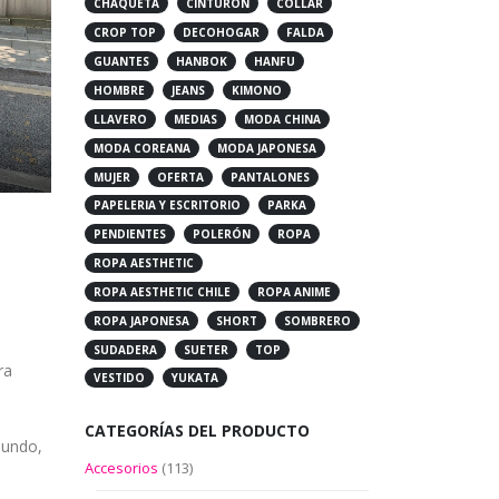
CHAQUETA
CINTURÓN
COLLAR
CROP TOP
DECOHOGAR
FALDA
GUANTES
HANBOK
HANFU
HOMBRE
JEANS
KIMONO
LLAVERO
MEDIAS
MODA CHINA
MODA COREANA
MODA JAPONESA
MUJER
OFERTA
PANTALONES
PAPELERIA Y ESCRITORIO
PARKA
PENDIENTES
POLERÓN
ROPA
ROPA AESTHETIC
ROPA AESTHETIC CHILE
ROPA ANIME
ROPA JAPONESA
SHORT
SOMBRERO
SUDADERA
SUETER
TOP
ra
VESTIDO
YUKATA
CATEGORÍAS DEL PRODUCTO
mundo,
Accesorios
(113)