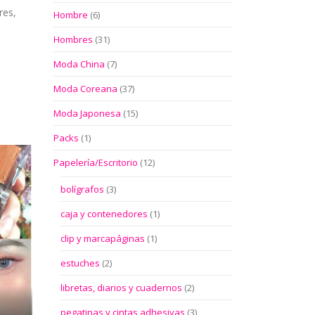
res,
Hombre
(6)
Hombres
(31)
Moda China
(7)
Moda Coreana
(37)
Moda Japonesa
(15)
Packs
(1)
Papelería/Escritorio
(12)
bolígrafos
(3)
caja y contenedores
(1)
clip y marcapáginas
(1)
estuches
(2)
libretas, diarios y cuadernos
(2)
pegatinas y cintas adhesivas
(3)