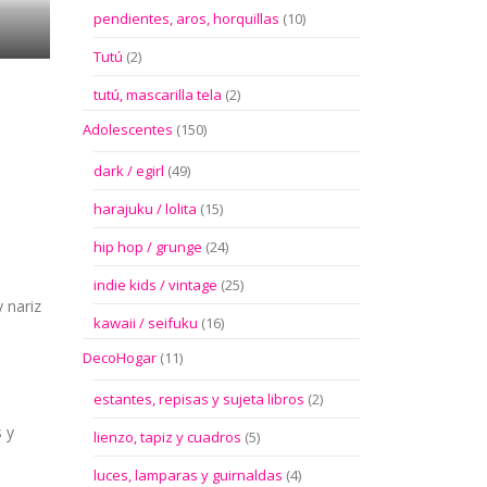
pendientes, aros, horquillas
(10)
Tutú
(2)
tutú, mascarilla tela
(2)
Adolescentes
(150)
dark / egirl
(49)
harajuku / lolita
(15)
hip hop / grunge
(24)
indie kids / vintage
(25)
 nariz
kawaii / seifuku
(16)
DecoHogar
(11)
estantes, repisas y sujeta libros
(2)
 y
lienzo, tapiz y cuadros
(5)
luces, lamparas y guirnaldas
(4)