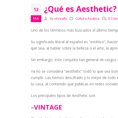
¿Qué es Aesthetic?
12
Mar
By
ohreally
Cultura Asiática
0 Com
Uno de los términos más buscados el último tiempo
Su significado literal al español es “estético”, hac
que sea, al hablar sobre la belleza o el arte, la apr
Sin embargo, este conjunto tan general de rasgos o
Ya no se considera “aesthetic” todo lo que sea boni
cumplir. Las hemos descifrado y lo mejor de todo e
tu casa, al contenido que publicas en redes sociales
Los principales tipos de Aesthetic son:
–
VINTAGE