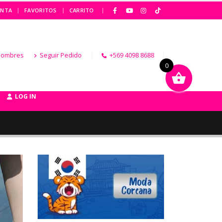
|
ENTA
FAVORITOS
CARRITO
Hombres
Seguir Pedido
+569 4098 8688
0
LOG IN