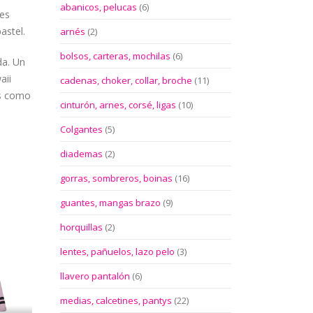
abanicos, pelucas
(6)
les
astel.
arnés
(2)
bolsos, carteras, mochilas
(6)
da. Un
aii
cadenas, choker, collar, broche
(11)
os como
cinturón, arnes, corsé, ligas
(10)
Colgantes
(5)
diademas
(2)
gorras, sombreros, boinas
(16)
guantes, mangas brazo
(9)
horquillas
(2)
lentes, pañuelos, lazo pelo
(3)
llavero pantalón
(6)
medias, calcetines, pantys
(22)