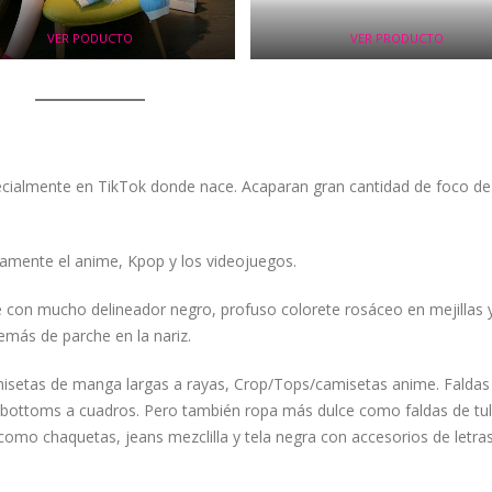
VER PODUCTO
VER PRODUCTO
specialmente en TikTok donde nace. Acaparan gran cantidad de foco de
ficamente el anime, Kpop y los videojuegos.
je con mucho delineador negro, profuso colorete rosáceo en mejillas y
más de parche en la nariz.
isetas de manga largas a rayas, Crop/Tops/camisetas anime. Faldas
s/bottoms a cuadros. Pero también ropa más dulce como faldas de tul
omo chaquetas, jeans mezclilla y tela negra con accesorios de letras