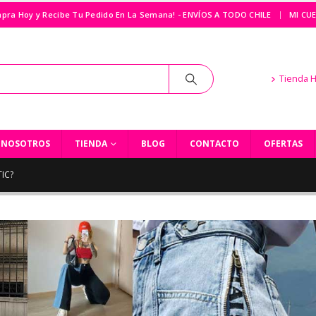
|
pra Hoy y Recibe Tu Pedido En La Semana! - ENVÍOS A TODO CHILE
MI CU
Tienda 
NOSOTROS
TIENDA
BLOG
CONTACTO
OFERTAS
TIC?