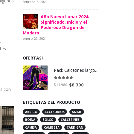
algunos
febrero 6, 2024
Año Nuevo Lunar 2024:
Significado, Inicio y el
Poderoso Dragón de
Madera
enero 29, 2024
s
ntes
OFERTAS!
Pack Calcetines largos con rayas hasta la rodilla con Guantes de rejilla de malla brazo sin dedos
5.00
out of 5
El
El
$
8.390
$
11.980
as con
precio
precio
original
actual
ETIQUETAS DEL PRODUCTO
era:
es:
ABRIGO
ACCESORIOS
ANIME
$11.980.
$8.390.
BOINA
BOLSO
CALCETINES
CAMISA
CAMISETA
CARDIGAN