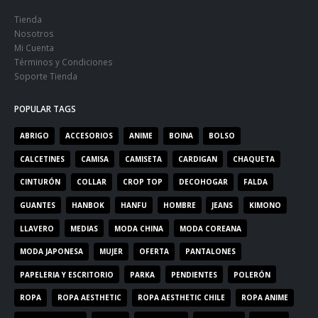
Tienda
Nosotros
Mi Cuenta
Términos y Condiciones
Soporte Tienda
POPULAR TAGS
ABRIGO
ACCESORIOS
ANIME
BOINA
BOLSO
CALCETINES
CAMISA
CAMISETA
CARDIGAN
CHAQUETA
CINTURÓN
COLLAR
CROP TOP
DECOHOGAR
FALDA
GUANTES
HANBOK
HANFU
HOMBRE
JEANS
KIMONO
LLAVERO
MEDIAS
MODA CHINA
MODA COREANA
MODA JAPONESA
MUJER
OFERTA
PANTALONES
PAPELERIA Y ESCRITORIO
PARKA
PENDIENTES
POLERÓN
ROPA
ROPA AESTHETIC
ROPA AESTHETIC CHILE
ROPA ANIME