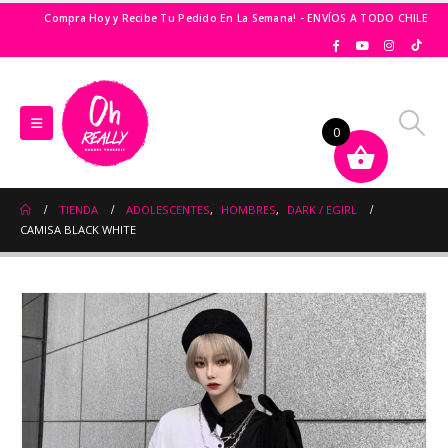
Compra Hoy y Recibe Tu Pedido En La Semana! - ENVÍOS A TODO CHILE
0
TIENDA
ADOLESCENTES
,
HOMBRES
,
DARK / EGIRL
CAMISA BLACK WHITE