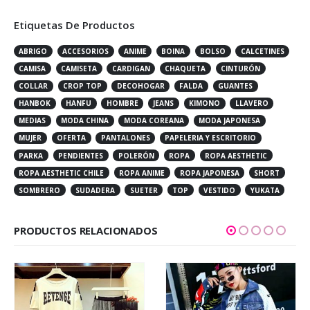
Etiquetas De Productos
ABRIGO
ACCESORIOS
ANIME
BOINA
BOLSO
CALCETINES
CAMISA
CAMISETA
CARDIGAN
CHAQUETA
CINTURÓN
COLLAR
CROP TOP
DECOHOGAR
FALDA
GUANTES
HANBOK
HANFU
HOMBRE
JEANS
KIMONO
LLAVERO
MEDIAS
MODA CHINA
MODA COREANA
MODA JAPONESA
MUJER
OFERTA
PANTALONES
PAPELERIA Y ESCRITORIO
PARKA
PENDIENTES
POLERÓN
ROPA
ROPA AESTHETIC
ROPA AESTHETIC CHILE
ROPA ANIME
ROPA JAPONESA
SHORT
SOMBRERO
SUDADERA
SUETER
TOP
VESTIDO
YUKATA
PRODUCTOS RELACIONADOS