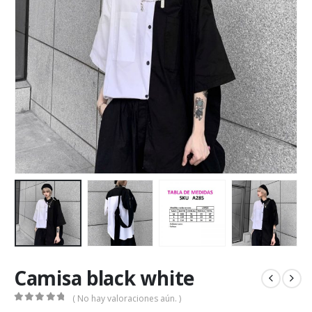
Camisa black white
( No hay valoraciones aún. )
0
out of 5