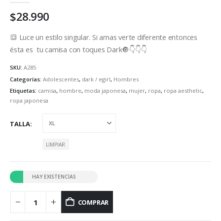
$
28.990
🔳 Luce un estilo singular. Si amas verte diferente entonces
ésta es tu camisa con toques Dark🔘👇👇👇
SKU:
A285
Categorías:
Adolescentes
,
dark / egirl
,
Hombres
Etiquetas:
camisa
,
hombre
,
moda japonesa
,
mujer
,
ropa
,
ropa aesthetic
,
ropa japonesa
TALLA
LIMPIAR
HAY EXISTENCIAS
COMPRAR