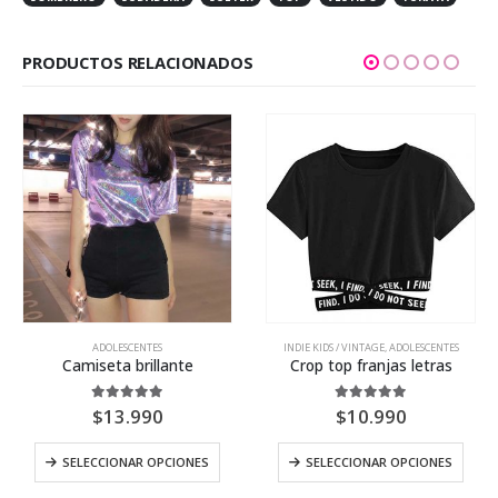
PRODUCTOS RELACIONADOS
ADOLESCENTES
INDIE KIDS / VINTAGE
,
ADOLESCENTES
Camiseta brillante
Crop top franjas letras
5.00
out of 5
5.00
out of 5
$
13.990
$
10.990
SELECCIONAR OPCIONES
SELECCIONAR OPCIONES