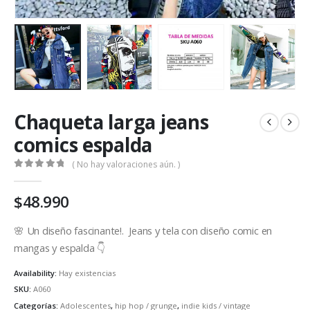
Chaqueta larga jeans
comics espalda
( No hay valoraciones aún. )
0
out of 5
$
48.990
🌸 Un diseño fascinante!. Jeans y tela con diseño comic en
mangas y espalda 👇
Availability:
Hay existencias
SKU:
A060
Categorías:
Adolescentes
,
hip hop / grunge
,
indie kids / vintage