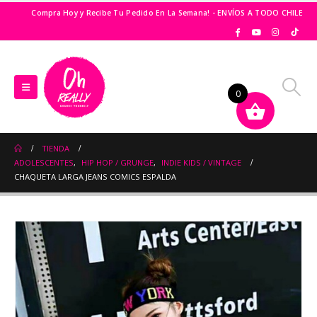
Compra Hoy y Recibe Tu Pedido En La Semana! - ENVÍOS A TODO CHILE
0
TIENDA
ADOLESCENTES
,
HIP HOP / GRUNGE
,
INDIE KIDS / VINTAGE
CHAQUETA LARGA JEANS COMICS ESPALDA