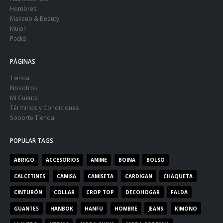
Hombres
Makeup & Beauty
Mujer
Packs
PÁGINAS
Tienda
Nosotros
Mi Cuenta
Términos y Condiciones
Soporte Tienda
POPULAR TAGS
ABRIGO
ACCESORIOS
ANIME
BOINA
BOLSO
CALCETINES
CAMISA
CAMISETA
CARDIGAN
CHAQUETA
CINTURÓN
COLLAR
CROP TOP
DECOHOGAR
FALDA
GUANTES
HANBOK
HANFU
HOMBRE
JEANS
KIMONO