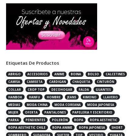
Etiquetas De Productos
ABRIGO
ACCESORIOS
ANIME
BOINA
BOLSO
CALCETINES
CAMISA
CAMISETA
CARDIGAN
CHAQUETA
CINTURÓN
COLLAR
CROP TOP
DECOHOGAR
FALDA
GUANTES
HANBOK
HANFU
HOMBRE
JEANS
KIMONO
LLAVERO
MEDIAS
MODA CHINA
MODA COREANA
MODA JAPONESA
MUJER
OFERTA
PANTALONES
PAPELERIA Y ESCRITORIO
PARKA
PENDIENTES
POLERÓN
ROPA
ROPA AESTHETIC
ROPA AESTHETIC CHILE
ROPA ANIME
ROPA JAPONESA
SHORT
SOMBRERO
SUDADERA
SUETER
TOP
VESTIDO
YUKATA