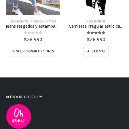
ADOLESCENTES
,
INDIE KIDS / VINTAGE
ADOLESCENTES
Jeans rasgados y estampados
Camiseta irregular estilo casual
0
out of 5
5.00
out of 5
$
28.990
$
28.990
SELECCIONAR OPCIONES
LEER MÁS
ACERCA DE OH REALLY!