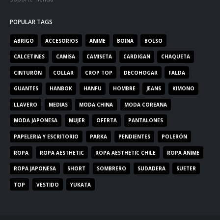
POPULAR TAGS
ABRIGO
ACCESORIOS
ANIME
BOINA
BOLSO
CALCETINES
CAMISA
CAMISETA
CARDIGAN
CHAQUETA
CINTURÓN
COLLAR
CROP TOP
DECOHOGAR
FALDA
GUANTES
HANBOK
HANFU
HOMBRE
JEANS
KIMONO
LLAVERO
MEDIAS
MODA CHINA
MODA COREANA
MODA JAPONESA
MUJER
OFERTA
PANTALONES
PAPELERIA Y ESCRITORIO
PARKA
PENDIENTES
POLERÓN
ROPA
ROPA AESTHETIC
ROPA AESTHETIC CHILE
ROPA ANIME
ROPA JAPONESA
SHORT
SOMBRERO
SUDADERA
SUETER
TOP
VESTIDO
YUKATA