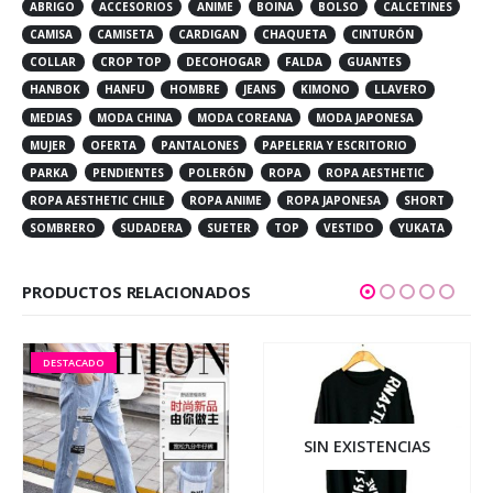
ABRIGO
ACCESORIOS
ANIME
BOINA
BOLSO
CALCETINES
CAMISA
CAMISETA
CARDIGAN
CHAQUETA
CINTURÓN
COLLAR
CROP TOP
DECOHOGAR
FALDA
GUANTES
HANBOK
HANFU
HOMBRE
JEANS
KIMONO
LLAVERO
MEDIAS
MODA CHINA
MODA COREANA
MODA JAPONESA
MUJER
OFERTA
PANTALONES
PAPELERIA Y ESCRITORIO
PARKA
PENDIENTES
POLERÓN
ROPA
ROPA AESTHETIC
ROPA AESTHETIC CHILE
ROPA ANIME
ROPA JAPONESA
SHORT
SOMBRERO
SUDADERA
SUETER
TOP
VESTIDO
YUKATA
PRODUCTOS RELACIONADOS
DESTACADO
SIN EXISTENCIAS