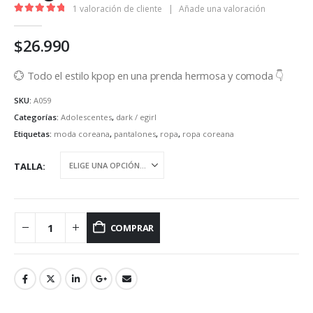
1
valoración de cliente
|
Añade una valoración
5.00
out of 5
$
26.990
💮 Todo el estilo kpop en una prenda hermosa y comoda 👇
SKU:
A059
Categorías:
Adolescentes
,
dark / egirl
Etiquetas:
moda coreana
,
pantalones
,
ropa
,
ropa coreana
TALLA
COMPRAR