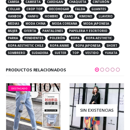
CAMISA
CAMISETA
CARDIGAN
CHAQUETA
CINTURÓN
COLLAR
CROP TOP
DECOHOGAR
FALDA
GUANTES
HANBOK
HANFU
HOMBRE
JEANS
KIMONO
LLAVERO
MEDIAS
MODA CHINA
MODA COREANA
MODA JAPONESA
MUJER
OFERTA
PANTALONES
PAPELERIA Y ESCRITORIO
PARKA
PENDIENTES
POLERÓN
ROPA
ROPA AESTHETIC
ROPA AESTHETIC CHILE
ROPA ANIME
ROPA JAPONESA
SHORT
SOMBRERO
SUDADERA
SUETER
TOP
VESTIDO
YUKATA
PRODUCTOS RELACIONADOS
DESTACADO
SIN EXISTENCIAS