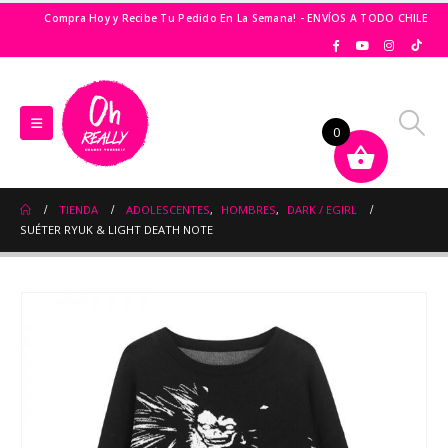
Compra Hoy y Recibe Tu Pedido En La Semana! - ENVÍOS A TODO CHILE
0
TIENDA
ADOLESCENTES
,
HOMBRES
,
DARK / EGIRL
SUÉTER RYUK & LIGHT DEATH NOTE