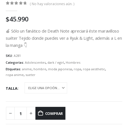
( No hay valoraciones aún. )
0
out of 5
$
45.990
🍎 Sólo un fanático de Death Note apreciará éste maravilloso
suéter Tejido donde puedes ver a Ryuk & Light, además a L en
la manga 👇
SKU:
A281
Categorías:
Adolescentes
,
dark / egirl
,
Hombres
Etiquetas:
anime
,
hombre
,
moda japonesa
,
ropa
,
ropa aesthetic
,
ropa anime
,
sueter
TALLA
COMPRAR