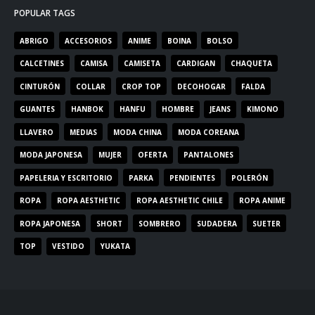
POPULAR TAGS
ABRIGO
ACCESORIOS
ANIME
BOINA
BOLSO
CALCETINES
CAMISA
CAMISETA
CARDIGAN
CHAQUETA
CINTURÓN
COLLAR
CROP TOP
DECOHOGAR
FALDA
GUANTES
HANBOK
HANFU
HOMBRE
JEANS
KIMONO
LLAVERO
MEDIAS
MODA CHINA
MODA COREANA
MODA JAPONESA
MUJER
OFERTA
PANTALONES
PAPELERIA Y ESCRITORIO
PARKA
PENDIENTES
POLERÓN
ROPA
ROPA AESTHETIC
ROPA AESTHETIC CHILE
ROPA ANIME
ROPA JAPONESA
SHORT
SOMBRERO
SUDADERA
SUETER
TOP
VESTIDO
YUKATA