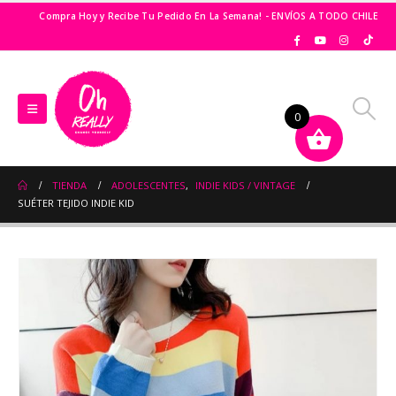
Compra Hoy y Recibe Tu Pedido En La Semana! - ENVÍOS A TODO CHILE
0
TIENDA
ADOLESCENTES
,
INDIE KIDS / VINTAGE
SUÉTER TEJIDO INDIE KID