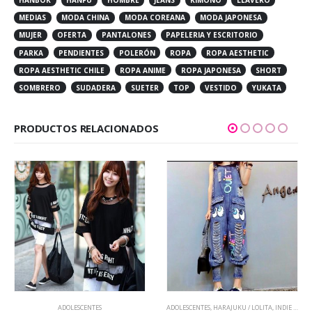
HANBOK
HANFU
HOMBRE
JEANS
KIMONO
LLAVERO
MEDIAS
MODA CHINA
MODA COREANA
MODA JAPONESA
MUJER
OFERTA
PANTALONES
PAPELERIA Y ESCRITORIO
PARKA
PENDIENTES
POLERÓN
ROPA
ROPA AESTHETIC
ROPA AESTHETIC CHILE
ROPA ANIME
ROPA JAPONESA
SHORT
SOMBRERO
SUDADERA
SUETER
TOP
VESTIDO
YUKATA
PRODUCTOS RELACIONADOS
ADOLESCENTES
ADOLESCENTES
,
HARAJUKU / LOLITA
,
INDIE KIDS / VINTAGE