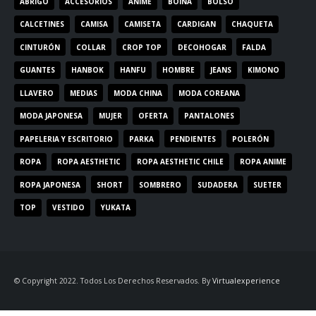
ABRIGO
ACCESORIOS
ANIME
BOINA
BOLSO
CALCETINES
CAMISA
CAMISETA
CARDIGAN
CHAQUETA
CINTURÓN
COLLAR
CROP TOP
DECOHOGAR
FALDA
GUANTES
HANBOK
HANFU
HOMBRE
JEANS
KIMONO
LLAVERO
MEDIAS
MODA CHINA
MODA COREANA
MODA JAPONESA
MUJER
OFERTA
PANTALONES
PAPELERIA Y ESCRITORIO
PARKA
PENDIENTES
POLERÓN
ROPA
ROPA AESTHETIC
ROPA AESTHETIC CHILE
ROPA ANIME
ROPA JAPONESA
SHORT
SOMBRERO
SUDADERA
SUETER
TOP
VESTIDO
YUKATA
© Copyright 2022. Todos Los Derechos Reservados. By
Virtualexperience