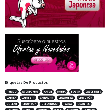
Etiquetas De Productos
ABRIGO
ACCESORIOS
ANIME
BOINA
BOLSO
CALCETINES
CAMISA
CAMISETA
CARDIGAN
CHAQUETA
CINTURÓN
COLLAR
CROP TOP
DECOHOGAR
FALDA
GUANTES