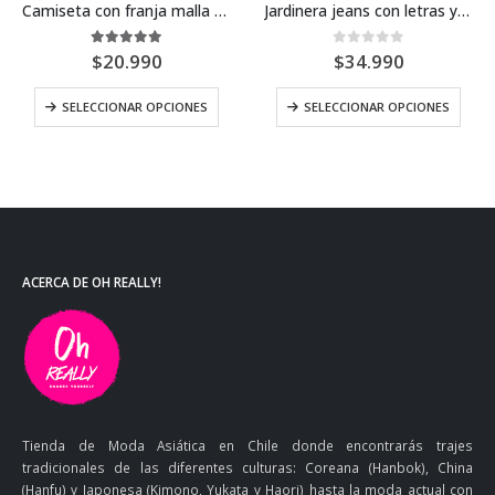
Camiseta con franja malla y estampado de letras
Jardinera jeans con letras y dibujos
5.00
out of 5
0
out of 5
$
20.990
$
34.990
SELECCIONAR OPCIONES
SELECCIONAR OPCIONES
ACERCA DE OH REALLY!
Tienda de Moda Asiática en Chile donde encontrarás trajes
tradicionales de las diferentes culturas: Coreana (Hanbok), China
(Hanfu) y Japonesa (Kimono, Yukata y Haori) hasta la moda actual con