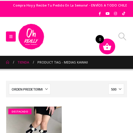
Compra Hoy y Recibe Tu Pedido En La Semana! - ENVÍOS A TODO CHILE
0
TIENDA
PRODUCT TAG -
MEDIAS KAWAII
DESTACADO