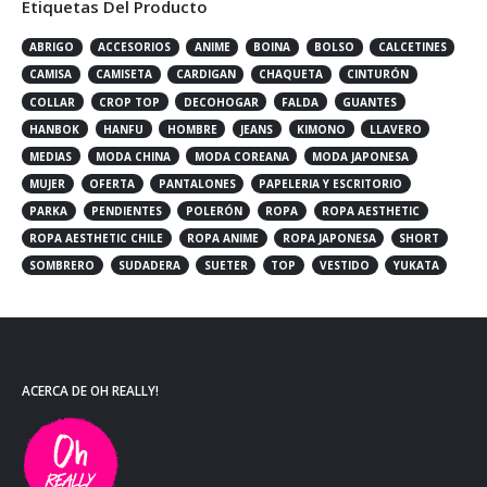
Etiquetas Del Producto
ABRIGO
ACCESORIOS
ANIME
BOINA
BOLSO
CALCETINES
CAMISA
CAMISETA
CARDIGAN
CHAQUETA
CINTURÓN
COLLAR
CROP TOP
DECOHOGAR
FALDA
GUANTES
HANBOK
HANFU
HOMBRE
JEANS
KIMONO
LLAVERO
MEDIAS
MODA CHINA
MODA COREANA
MODA JAPONESA
MUJER
OFERTA
PANTALONES
PAPELERIA Y ESCRITORIO
PARKA
PENDIENTES
POLERÓN
ROPA
ROPA AESTHETIC
ROPA AESTHETIC CHILE
ROPA ANIME
ROPA JAPONESA
SHORT
SOMBRERO
SUDADERA
SUETER
TOP
VESTIDO
YUKATA
ACERCA DE OH REALLY!