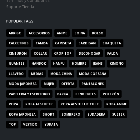
Términos y Condiciones
Soporte Tienda
POPULAR TAGS
ABRIGO
ACCESORIOS
ANIME
BOINA
BOLSO
CALCETINES
CAMISA
CAMISETA
CARDIGAN
CHAQUETA
CINTURÓN
COLLAR
CROP TOP
DECOHOGAR
FALDA
GUANTES
HANBOK
HANFU
HOMBRE
JEANS
KIMONO
LLAVERO
MEDIAS
MODA CHINA
MODA COREANA
MODA JAPONESA
MUJER
OFERTA
PANTALONES
PAPELERIA Y ESCRITORIO
PARKA
PENDIENTES
POLERÓN
ROPA
ROPA AESTHETIC
ROPA AESTHETIC CHILE
ROPA ANIME
ROPA JAPONESA
SHORT
SOMBRERO
SUDADERA
SUETER
TOP
VESTIDO
YUKATA