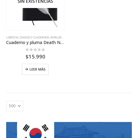
SIN EXISTENCIAS
LIBRETAS, DIARIOS Y CUADERNOS
,
PAPELERÍA/ESCRITORIO
Cuaderno y pluma Death Note
0
out of 5
$
15.990
LEER MÁS