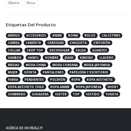
Blanco
Rosa
Etiquetas Del Producto
ABRIGO
ACCESORIOS
ANIME
BOINA
BOLSO
CALCETINES
CAMISA
CAMISETA
CARDIGAN
CHAQUETA
CINTURÓN
COLLAR
CROP TOP
DECOHOGAR
FALDA
GUANTES
HANBOK
HANFU
HOMBRE
JEANS
KIMONO
LLAVERO
MEDIAS
MODA CHINA
MODA COREANA
MODA JAPONESA
MUJER
OFERTA
PANTALONES
PAPELERIA Y ESCRITORIO
PARKA
PENDIENTES
POLERÓN
ROPA
ROPA AESTHETIC
ROPA AESTHETIC CHILE
ROPA ANIME
ROPA JAPONESA
SHORT
SOMBRERO
SUDADERA
SUETER
TOP
VESTIDO
YUKATA
ACERCA DE OH REALLY!