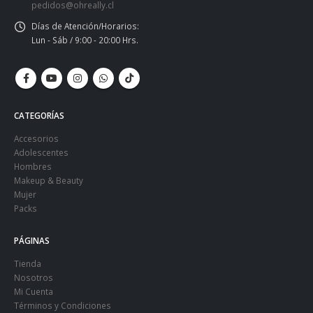
pedidos@ohreally.cl
Días de Atención/Horarios:
Lun - Sáb / 9:00 - 20:00 Hrs.
CATEGORÍAS
Accesorios
Adolescentes
Hombres
Makeup & Beauty
Mujer
Packs
PÁGINAS
Tienda
Nosotros
Mi Cuenta
Términos y Condiciones