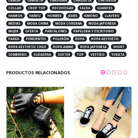
CAMISA
CAMISETA
CARDIGAN
CHAQUETA
CINTURÓN
COLLAR
CROP TOP
DECOHOGAR
FALDA
GUANTES
HANBOK
HANFU
HOMBRE
JEANS
KIMONO
LLAVERO
MEDIAS
MODA CHINA
MODA COREANA
MODA JAPONESA
MUJER
OFERTA
PANTALONES
PAPELERIA Y ESCRITORIO
PARKA
PENDIENTES
POLERÓN
ROPA
ROPA AESTHETIC
ROPA AESTHETIC CHILE
ROPA ANIME
ROPA JAPONESA
SHORT
SOMBRERO
SUDADERA
SUETER
TOP
VESTIDO
YUKATA
PRODUCTOS RELACIONADOS