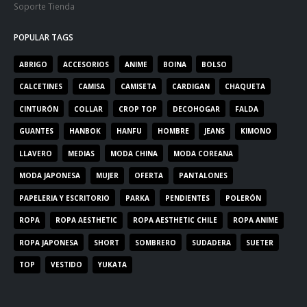
Soporte Tienda
POPULAR TAGS
ABRIGO
ACCESORIOS
ANIME
BOINA
BOLSO
CALCETINES
CAMISA
CAMISETA
CARDIGAN
CHAQUETA
CINTURÓN
COLLAR
CROP TOP
DECOHOGAR
FALDA
GUANTES
HANBOK
HANFU
HOMBRE
JEANS
KIMONO
LLAVERO
MEDIAS
MODA CHINA
MODA COREANA
MODA JAPONESA
MUJER
OFERTA
PANTALONES
PAPELERIA Y ESCRITORIO
PARKA
PENDIENTES
POLERÓN
ROPA
ROPA AESTHETIC
ROPA AESTHETIC CHILE
ROPA ANIME
ROPA JAPONESA
SHORT
SOMBRERO
SUDADERA
SUETER
TOP
VESTIDO
YUKATA