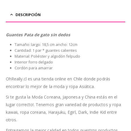
DESCRIPCIÓN
Guantes Pata de gato sin dedos
Tamaño: largo: 18,5 cm ancho: 12cm
Cantidad: 1 par * guantes calientes
Material: Poliéster y algodón felpudo
Interior forro delgado
Cordón para amarrar
OhReally.cl es una tienda online en Chile donde podrás
encontrar lo mejor de la moda y ropa Asiática.
Si te gusta la Moda Coreana, Japonesa y China estás en el
lugar correcto!. Tenemos gran variedad de productos y ropa
kawaii, ropa coreana, Harajuku, Egirl, Dark, Indie Kid entre
otros.
Entregamos la mejor calidad en todos nuestros productos.