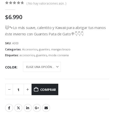
( No hay valoraciones aún. )
0
out of 5
$
6.990
🐱🐾Lo más suave, calentito y Kawaii para abrigar tus manos
éste invierno con Guantes Pata de Gato🍭👇👇👇
SKU:
A303
Categorías:
Accesorios
,
guantes, mangas brazo
Etiquetas:
accesorios
,
guantes
,
moda coreana
COLOR
COMPRAR