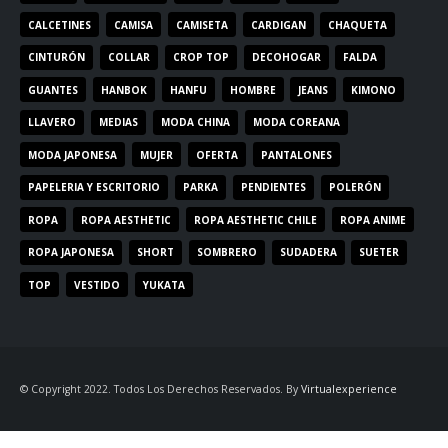
CALCETINES
CAMISA
CAMISETA
CARDIGAN
CHAQUETA
CINTURÓN
COLLAR
CROP TOP
DECOHOGAR
FALDA
GUANTES
HANBOK
HANFU
HOMBRE
JEANS
KIMONO
LLAVERO
MEDIAS
MODA CHINA
MODA COREANA
MODA JAPONESA
MUJER
OFERTA
PANTALONES
PAPELERIA Y ESCRITORIO
PARKA
PENDIENTES
POLERÓN
ROPA
ROPA AESTHETIC
ROPA AESTHETIC CHILE
ROPA ANIME
ROPA JAPONESA
SHORT
SOMBRERO
SUDADERA
SUETER
TOP
VESTIDO
YUKATA
© Copyright 2022. Todos Los Derechos Reservados. By
Virtualexperience