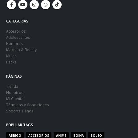
CATEGORÍAS
Accesorios
Adolescentes
Hombres
Makeup & Beauty
Mujer
Packs
PÁGINAS
Tienda
Nosotros
Mi Cuenta
Términos y Condiciones
Soporte Tienda
POPULAR TAGS
ABRIGO
ACCESORIOS
ANIME
BOINA
BOLSO