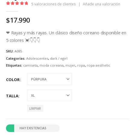
5
valoraciones de clientes
|
Añade una valoración
5.00
out of 5
$
17.990
❤ Rayas y más rayas. Un clásico diseño coreano disponible en
5 colores 💓👇👇👇
SKU:
A085
Categorías:
Adolescentes
,
dark / egirl
Etiquetas:
camiseta
,
moda coreana
,
mujer
,
ropa
,
ropa aesthetic
COLOR
TALLA
LIMPIAR
HAY EXISTENCIAS