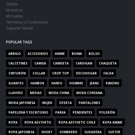
Tienda
Nosotros
Mi Cuenta
Términos y Condiciones
Soporte Tienda
POPULAR TAGS
ABRIGO
ACCESORIOS
ANIME
BOINA
BOLSO
CALCETINES
CAMISA
CAMISETA
CARDIGAN
CHAQUETA
CINTURÓN
COLLAR
CROP TOP
DECOHOGAR
FALDA
GUANTES
HANBOK
HANFU
HOMBRE
JEANS
KIMONO
LLAVERO
MEDIAS
MODA CHINA
MODA COREANA
MODA JAPONESA
MUJER
OFERTA
PANTALONES
PAPELERIA Y ESCRITORIO
PARKA
PENDIENTES
POLERÓN
ROPA
ROPA AESTHETIC
ROPA AESTHETIC CHILE
ROPA ANIME
ROPA JAPONESA
SHORT
SOMBRERO
SUDADERA
SUETER