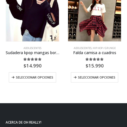
ADOLESCENTES
ADOLESCENTES
,
HIP HOP / GRUNGE
Sudadera kpop mangas bordadas
Falda camisa a cuadros
5.00
out of 5
5.00
out of 5
$
14.990
$
15.990
SELECCIONAR OPCIONES
SELECCIONAR OPCIONES
ACERCA DE OH REALLY!