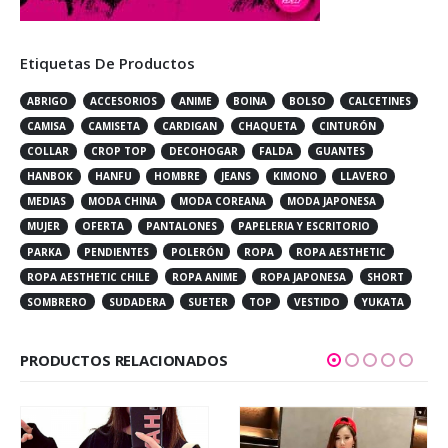
Etiquetas De Productos
ABRIGO
ACCESORIOS
ANIME
BOINA
BOLSO
CALCETINES
CAMISA
CAMISETA
CARDIGAN
CHAQUETA
CINTURÓN
COLLAR
CROP TOP
DECOHOGAR
FALDA
GUANTES
HANBOK
HANFU
HOMBRE
JEANS
KIMONO
LLAVERO
MEDIAS
MODA CHINA
MODA COREANA
MODA JAPONESA
MUJER
OFERTA
PANTALONES
PAPELERIA Y ESCRITORIO
PARKA
PENDIENTES
POLERÓN
ROPA
ROPA AESTHETIC
ROPA AESTHETIC CHILE
ROPA ANIME
ROPA JAPONESA
SHORT
SOMBRERO
SUDADERA
SUETER
TOP
VESTIDO
YUKATA
PRODUCTOS RELACIONADOS