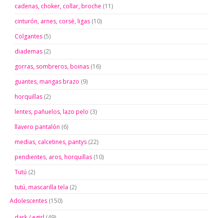
cadenas, choker, collar, broche
(11)
cinturón, arnes, corsé, ligas
(10)
Colgantes
(5)
diademas
(2)
gorras, sombreros, boinas
(16)
guantes, mangas brazo
(9)
horquillas
(2)
lentes, pañuelos, lazo pelo
(3)
llavero pantalón
(6)
medias, calcetines, pantys
(22)
pendientes, aros, horquillas
(10)
Tutú
(2)
tutú, mascarilla tela
(2)
Adolescentes
(150)
dark / egirl
(49)