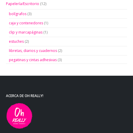
Papelería/Escritorio
(12)
bolígrafos
(3)
caja y contenedores
(1)
clip y marcapáginas
(1)
estuches
(2)
libretas, diarios y cuadernos
(2)
pegatinas y cintas adhesivas
(3)
ACERCA DE OH REALLY!