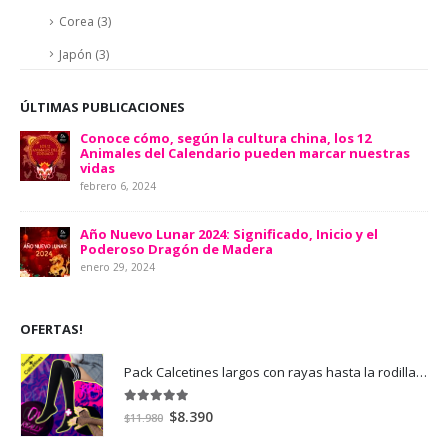
Corea
(3)
Japón
(3)
ÚLTIMAS PUBLICACIONES
Conoce cómo, según la cultura china, los 12
Animales del Calendario pueden marcar nuestras
vidas
febrero 6, 2024
Año Nuevo Lunar 2024: Significado, Inicio y el
Poderoso Dragón de Madera
enero 29, 2024
OFERTAS!
Pack Calcetines largos con rayas hasta la rodilla con Guantes de rejilla de malla brazo sin dedos
5.00
out of 5
El
El
$
8.390
$
11.980
precio
precio