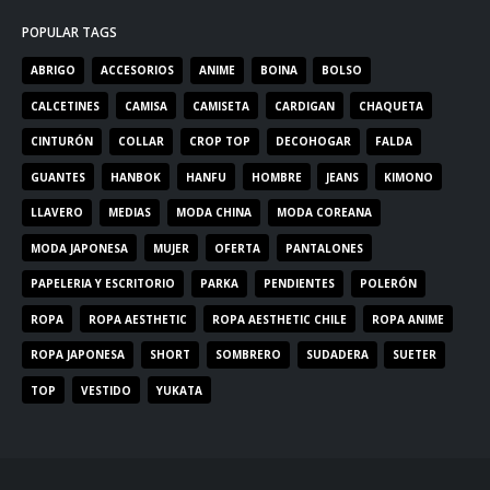
POPULAR TAGS
ABRIGO
ACCESORIOS
ANIME
BOINA
BOLSO
CALCETINES
CAMISA
CAMISETA
CARDIGAN
CHAQUETA
CINTURÓN
COLLAR
CROP TOP
DECOHOGAR
FALDA
GUANTES
HANBOK
HANFU
HOMBRE
JEANS
KIMONO
LLAVERO
MEDIAS
MODA CHINA
MODA COREANA
MODA JAPONESA
MUJER
OFERTA
PANTALONES
PAPELERIA Y ESCRITORIO
PARKA
PENDIENTES
POLERÓN
ROPA
ROPA AESTHETIC
ROPA AESTHETIC CHILE
ROPA ANIME
ROPA JAPONESA
SHORT
SOMBRERO
SUDADERA
SUETER
TOP
VESTIDO
YUKATA