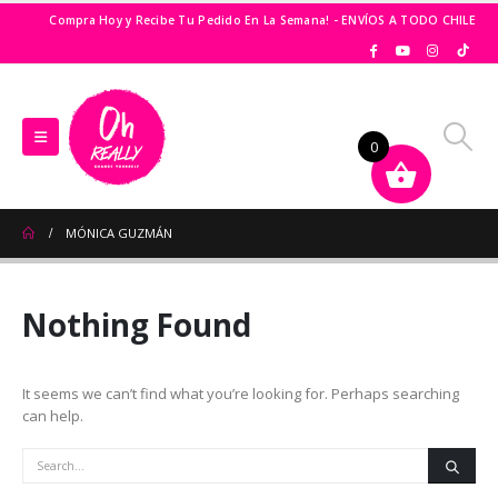
Compra Hoy y Recibe Tu Pedido En La Semana! - ENVÍOS A TODO CHILE
0
MÓNICA GUZMÁN
Nothing Found
It seems we can’t find what you’re looking for. Perhaps searching
can help.