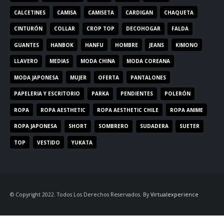
CALCETINES
CAMISA
CAMISETA
CARDIGAN
CHAQUETA
CINTURÓN
COLLAR
CROP TOP
DECOHOGAR
FALDA
GUANTES
HANBOK
HANFU
HOMBRE
JEANS
KIMONO
LLAVERO
MEDIAS
MODA CHINA
MODA COREANA
MODA JAPONESA
MUJER
OFERTA
PANTALONES
PAPELERIA Y ESCRITORIO
PARKA
PENDIENTES
POLERÓN
ROPA
ROPA AESTHETIC
ROPA AESTHETIC CHILE
ROPA ANIME
ROPA JAPONESA
SHORT
SOMBRERO
SUDADERA
SUETER
TOP
VESTIDO
YUKATA
© Copyright 2022. Todos Los Derechos Reservados. By
Virtualexperience