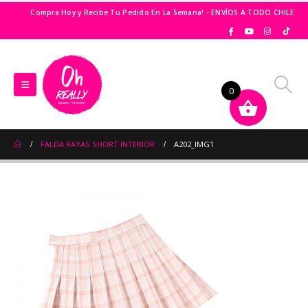
Compra Hoy y Recibe Tu Pedido En La Semana! - ENVÍOS A TODO CHILE
0
FALDA RAYAS SHORT INTERIOR
A202_IMG1