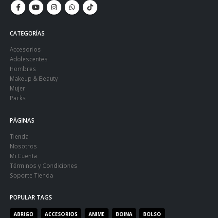
CATEGORÍAS
Accesorios
Adolescentes
Hombres
Makeup & Beauty
Mujer
Packs
PÁGINAS
Tienda
Nosotros
Mi Cuenta
Términos y Condiciones
Soporte Tienda
POPULAR TAGS
ABRIGO
ACCESORIOS
ANIME
BOINA
BOLSO