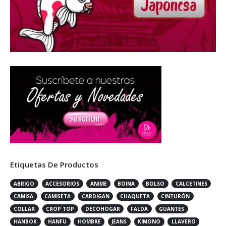
Etiquetas De Productos
ABRIGO
ACCESORIOS
ANIME
BOINA
BOLSO
CALCETINES
CAMISA
CAMISETA
CARDIGAN
CHAQUETA
CINTURÓN
COLLAR
CROP TOP
DECOHOGAR
FALDA
GUANTES
HANBOK
HANFU
HOMBRE
JEANS
KIMONO
LLAVERO