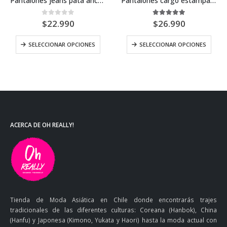
Pantalones jeans pata ancha marrón
Pantalones cargo estampado letras
0
out of 5
5.00
out of 5
$
22.990
$
26.990
es. Las opciones se pueden elegir en la página de producto
Este producto tiene múltiples variantes. Las opciones se pueden elegir en la página de producto
Este producto tiene múltiples variantes. Las opciones 
SELECCIONAR OPCIONES
SELECCIONAR OPCIONES
ACERCA DE OH REALLY!
Tienda de Moda Asiática en Chile donde encontrarás trajes
tradicionales de las diferentes culturas: Coreana (Hanbok), China
(Hanfu) y Japonesa (Kimono, Yukata y Haori) hasta la moda actual con