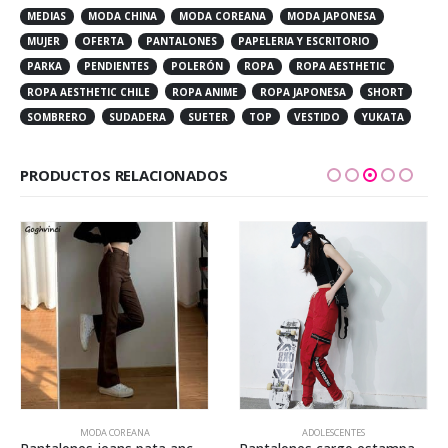
MEDIAS
MODA CHINA
MODA COREANA
MODA JAPONESA
MUJER
OFERTA
PANTALONES
PAPELERIA Y ESCRITORIO
PARKA
PENDIENTES
POLERÓN
ROPA
ROPA AESTHETIC
ROPA AESTHETIC CHILE
ROPA ANIME
ROPA JAPONESA
SHORT
SOMBRERO
SUDADERA
SUETER
TOP
VESTIDO
YUKATA
PRODUCTOS RELACIONADOS
Este producto tiene múltiples variantes. Las opciones se pueden elegir en la página de producto
Este producto tiene múltiples variantes. Las opciones se pueden elegir en la página de producto
MODA COREANA
ADOLESCENTES