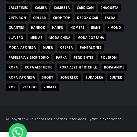
CALCETINES
CAMISA
CAMISETA
CARDIGAN
CHAQUETA
CINTURÓN
COLLAR
CROP TOP
DECOHOGAR
FALDA
GUANTES
HANBOK
HANFU
HOMBRE
JEANS
KIMONO
LLAVERO
MEDIAS
MODA CHINA
MODA COREANA
MODA JAPONESA
MUJER
OFERTA
PANTALONES
PAPELERIA Y ESCRITORIO
PARKA
PENDIENTES
POLERÓN
ROPA
ROPA AESTHETIC
ROPA AESTHETIC CHILE
ROPA ANIME
ROPA JAPONESA
SHORT
SOMBRERO
SUDADERA
SUETER
TOP
VESTIDO
YUKATA
© Copyright 2022. Todos Los Derechos Reservados. By
Virtualexperience