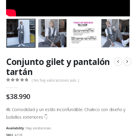
Conjunto gilet y pantalón
tartán
( No hay valoraciones aún. )
0
out of 5
$
38.990
🎋 Comodidad y un estilo inconfundible. Chaleco con diseño y
bolsillos exteriores 👇
Availability:
Hay existencias
SKU:
A328