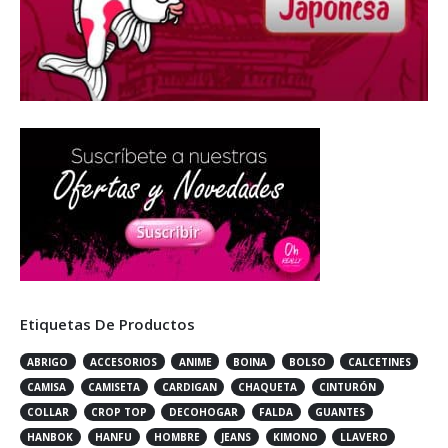
Etiquetas De Productos
ABRIGO
ACCESORIOS
ANIME
BOINA
BOLSO
CALCETINES
CAMISA
CAMISETA
CARDIGAN
CHAQUETA
CINTURÓN
COLLAR
CROP TOP
DECOHOGAR
FALDA
GUANTES
HANBOK
HANFU
HOMBRE
JEANS
KIMONO
LLAVERO