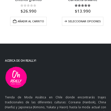
0
out of 5
5.00
out of 5
$
26.990
$
13.990
AÑADIR AL CARRITO
SELECCIONAR OPCIONES
ACERCA DE OH REALLY!
Tienda de Moda Asiática en Chile donde encontrarás trajes
tradicionales de las diferentes culturas: Coreana (Hanbok), China
(Hanfu) y Japonesa (Kimono, Yukata y Haori) hasta la moda actual con