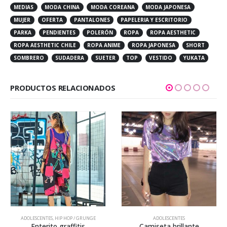
MEDIAS
MODA CHINA
MODA COREANA
MODA JAPONESA
MUJER
OFERTA
PANTALONES
PAPELERIA Y ESCRITORIO
PARKA
PENDIENTES
POLERÓN
ROPA
ROPA AESTHETIC
ROPA AESTHETIC CHILE
ROPA ANIME
ROPA JAPONESA
SHORT
SOMBRERO
SUDADERA
SUETER
TOP
VESTIDO
YUKATA
PRODUCTOS RELACIONADOS
ADOLESCENTES
,
HIP HOP / GRUNGE
ADOLESCENTES
Enterito graffitis
Camiseta brillante