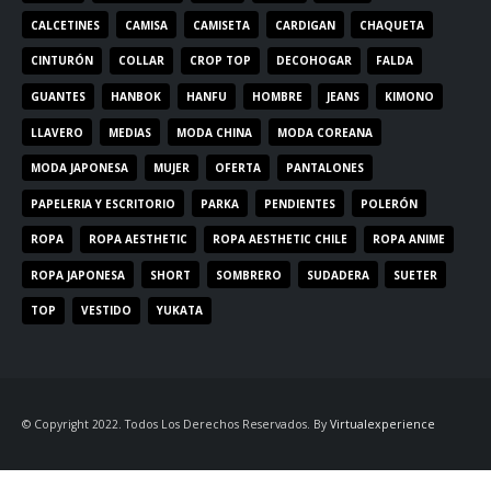
CALCETINES
CAMISA
CAMISETA
CARDIGAN
CHAQUETA
CINTURÓN
COLLAR
CROP TOP
DECOHOGAR
FALDA
GUANTES
HANBOK
HANFU
HOMBRE
JEANS
KIMONO
LLAVERO
MEDIAS
MODA CHINA
MODA COREANA
MODA JAPONESA
MUJER
OFERTA
PANTALONES
PAPELERIA Y ESCRITORIO
PARKA
PENDIENTES
POLERÓN
ROPA
ROPA AESTHETIC
ROPA AESTHETIC CHILE
ROPA ANIME
ROPA JAPONESA
SHORT
SOMBRERO
SUDADERA
SUETER
TOP
VESTIDO
YUKATA
© Copyright 2022. Todos Los Derechos Reservados. By
Virtualexperience