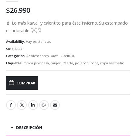
$
26.990
🧃 Lo más kawaii y calentito para éste invierno. Su estampado
es adorable 👇👇👇
Availability:
Hay existencias
SKU:
A147
Categorías:
Adolescentes
,
kawaii / seifuku
Etiquetas:
moda japonesa
,
mujer
,
Oferta
,
polerón
,
ropa
,
ropa aesthetic
COMPRAR
DESCRIPCIÓN