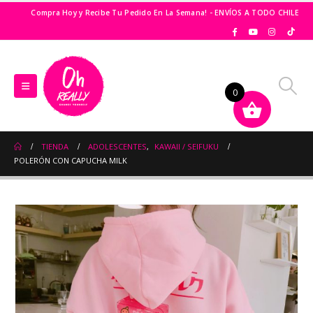
Compra Hoy y Recibe Tu Pedido En La Semana! - ENVÍOS A TODO CHILE
0
TIENDA
ADOLESCENTES
,
KAWAII / SEIFUKU
POLERÓN CON CAPUCHA MILK