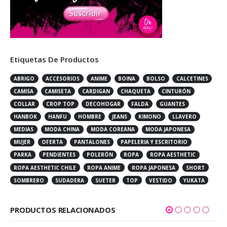
Etiquetas De Productos
ABRIGO
ACCESORIOS
ANIME
BOINA
BOLSO
CALCETINES
CAMISA
CAMISETA
CARDIGAN
CHAQUETA
CINTURÓN
COLLAR
CROP TOP
DECOHOGAR
FALDA
GUANTES
HANBOK
HANFU
HOMBRE
JEANS
KIMONO
LLAVERO
MEDIAS
MODA CHINA
MODA COREANA
MODA JAPONESA
MUJER
OFERTA
PANTALONES
PAPELERIA Y ESCRITORIO
PARKA
PENDIENTES
POLERÓN
ROPA
ROPA AESTHETIC
ROPA AESTHETIC CHILE
ROPA ANIME
ROPA JAPONESA
SHORT
SOMBRERO
SUDADERA
SUETER
TOP
VESTIDO
YUKATA
PRODUCTOS RELACIONADOS