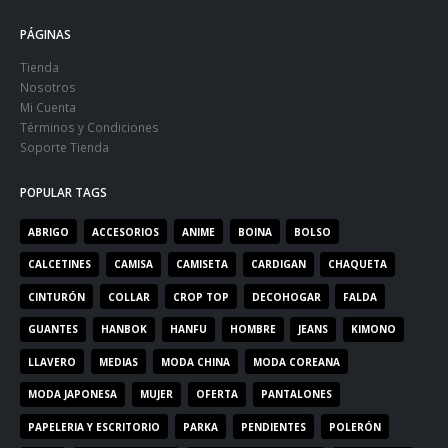
PÁGINAS
Tienda
Nosotros
Mi Cuenta
Términos y Condiciones
Soporte Tienda
POPULAR TAGS
ABRIGO
ACCESORIOS
ANIME
BOINA
BOLSO
CALCETINES
CAMISA
CAMISETA
CARDIGAN
CHAQUETA
CINTURÓN
COLLAR
CROP TOP
DECOHOGAR
FALDA
GUANTES
HANBOK
HANFU
HOMBRE
JEANS
KIMONO
LLAVERO
MEDIAS
MODA CHINA
MODA COREANA
MODA JAPONESA
MUJER
OFERTA
PANTALONES
PAPELERIA Y ESCRITORIO
PARKA
PENDIENTES
POLERÓN