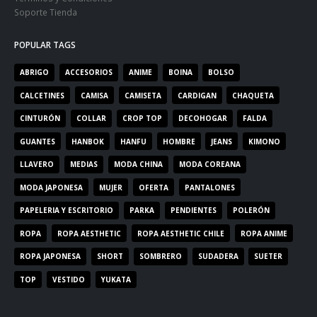
Soporte Tienda
POPULAR TAGS
ABRIGO
ACCESORIOS
ANIME
BOINA
BOLSO
CALCETINES
CAMISA
CAMISETA
CARDIGAN
CHAQUETA
CINTURÓN
COLLAR
CROP TOP
DECOHOGAR
FALDA
GUANTES
HANBOK
HANFU
HOMBRE
JEANS
KIMONO
LLAVERO
MEDIAS
MODA CHINA
MODA COREANA
MODA JAPONESA
MUJER
OFERTA
PANTALONES
PAPELERIA Y ESCRITORIO
PARKA
PENDIENTES
POLERÓN
ROPA
ROPA AESTHETIC
ROPA AESTHETIC CHILE
ROPA ANIME
ROPA JAPONESA
SHORT
SOMBRERO
SUDADERA
SUETER
TOP
VESTIDO
YUKATA