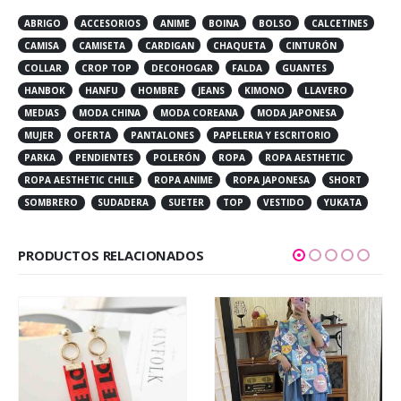
ABRIGO
ACCESORIOS
ANIME
BOINA
BOLSO
CALCETINES
CAMISA
CAMISETA
CARDIGAN
CHAQUETA
CINTURÓN
COLLAR
CROP TOP
DECOHOGAR
FALDA
GUANTES
HANBOK
HANFU
HOMBRE
JEANS
KIMONO
LLAVERO
MEDIAS
MODA CHINA
MODA COREANA
MODA JAPONESA
MUJER
OFERTA
PANTALONES
PAPELERIA Y ESCRITORIO
PARKA
PENDIENTES
POLERÓN
ROPA
ROPA AESTHETIC
ROPA AESTHETIC CHILE
ROPA ANIME
ROPA JAPONESA
SHORT
SOMBRERO
SUDADERA
SUETER
TOP
VESTIDO
YUKATA
PRODUCTOS RELACIONADOS