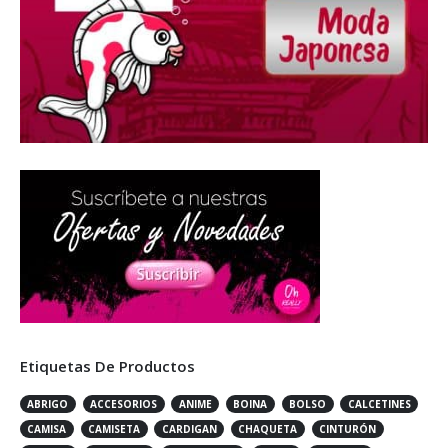
Etiquetas De Productos
ABRIGO
ACCESORIOS
ANIME
BOINA
BOLSO
CALCETINES
CAMISA
CAMISETA
CARDIGAN
CHAQUETA
CINTURÓN