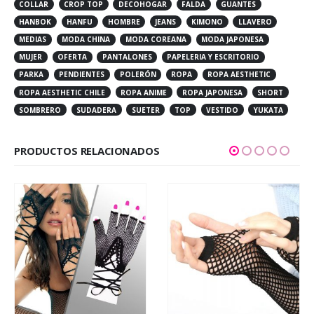
COLLAR
CROP TOP
DECOHOGAR
FALDA
GUANTES
HANBOK
HANFU
HOMBRE
JEANS
KIMONO
LLAVERO
MEDIAS
MODA CHINA
MODA COREANA
MODA JAPONESA
MUJER
OFERTA
PANTALONES
PAPELERIA Y ESCRITORIO
PARKA
PENDIENTES
POLERÓN
ROPA
ROPA AESTHETIC
ROPA AESTHETIC CHILE
ROPA ANIME
ROPA JAPONESA
SHORT
SOMBRERO
SUDADERA
SUETER
TOP
VESTIDO
YUKATA
PRODUCTOS RELACIONADOS