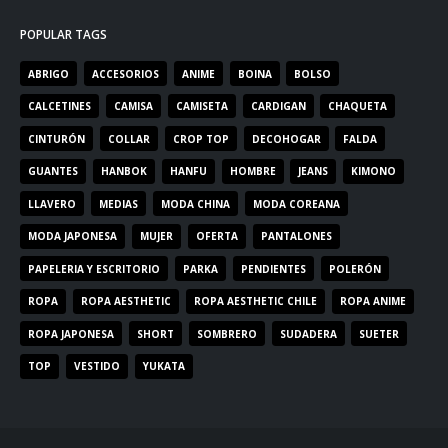
POPULAR TAGS
ABRIGO
ACCESORIOS
ANIME
BOINA
BOLSO
CALCETINES
CAMISA
CAMISETA
CARDIGAN
CHAQUETA
CINTURÓN
COLLAR
CROP TOP
DECOHOGAR
FALDA
GUANTES
HANBOK
HANFU
HOMBRE
JEANS
KIMONO
LLAVERO
MEDIAS
MODA CHINA
MODA COREANA
MODA JAPONESA
MUJER
OFERTA
PANTALONES
PAPELERIA Y ESCRITORIO
PARKA
PENDIENTES
POLERÓN
ROPA
ROPA AESTHETIC
ROPA AESTHETIC CHILE
ROPA ANIME
ROPA JAPONESA
SHORT
SOMBRERO
SUDADERA
SUETER
TOP
VESTIDO
YUKATA