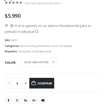
( No hay valoraciones aún. )
0
out of 5
$
5.990
⛩ 簪 El arte japonés en un adorno fundamental para tu
peinado tradicional 💮
SKU:
A327
Categorías:
Accesorios
,
pendientes, aros, horquillas
Etiquetas:
horquilla
,
moda japonesa
COLOR
COMPRAR