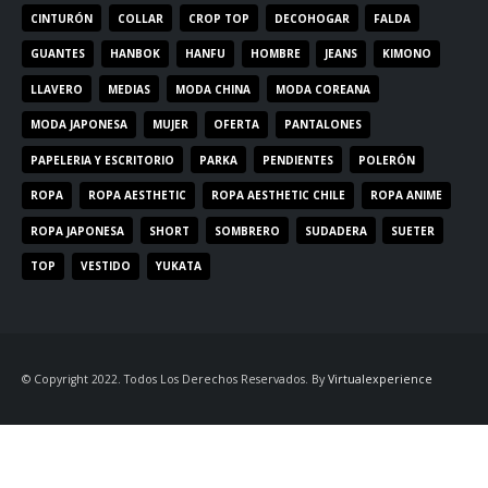
CINTURÓN
COLLAR
CROP TOP
DECOHOGAR
FALDA
GUANTES
HANBOK
HANFU
HOMBRE
JEANS
KIMONO
LLAVERO
MEDIAS
MODA CHINA
MODA COREANA
MODA JAPONESA
MUJER
OFERTA
PANTALONES
PAPELERIA Y ESCRITORIO
PARKA
PENDIENTES
POLERÓN
ROPA
ROPA AESTHETIC
ROPA AESTHETIC CHILE
ROPA ANIME
ROPA JAPONESA
SHORT
SOMBRERO
SUDADERA
SUETER
TOP
VESTIDO
YUKATA
© Copyright 2022. Todos Los Derechos Reservados. By
Virtualexperience