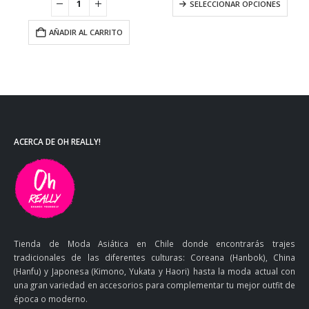
SELECCIONAR OPCIONES
e
90
a
AÑADIR AL CARRITO
90
ACERCA DE OH REALLY!
Tienda de Moda Asiática en Chile donde encontrarás trajes
tradicionales de las diferentes culturas: Coreana (Hanbok), China
(Hanfu) y Japonesa (Kimono, Yukata y Haori) hasta la moda actual con
una gran variedad en accesorios para complementar tu mejor outfit de
época o moderno.