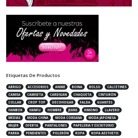
Etiquetas De Productos
ABRIGO
ACCESORIOS
ANIME
BOINA
BOLSO
CALCETINES
CAMISA
CAMISETA
CARDIGAN
CHAQUETA
CINTURÓN
COLLAR
CROP TOP
DECOHOGAR
FALDA
GUANTES
HANBOK
HANFU
HOMBRE
JEANS
KIMONO
LLAVERO
MEDIAS
MODA CHINA
MODA COREANA
MODA JAPONESA
MUJER
OFERTA
PANTALONES
PAPELERIA Y ESCRITORIO
PARKA
PENDIENTES
POLERÓN
ROPA
ROPA AESTHETIC