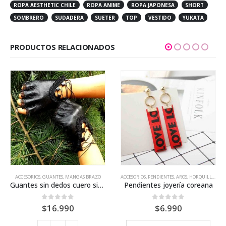
ROPA AESTHETIC CHILE
ROPA ANIME
ROPA JAPONESA
SHORT
SOMBRERO
SUDADERA
SUETER
TOP
VESTIDO
YUKATA
PRODUCTOS RELACIONADOS
Este producto tiene múltiples variantes. Las opciones se pueden elegir en la página de producto
ACCESORIOS
,
GUANTES, MANGAS BRAZO
ACCESORIOS
,
PENDIENTES, AROS, HORQUILLAS
Guantes sin dedos cuero sintético
Pendientes joyería coreana
o
0
out of 5
0
out of 5
$
16.990
$
6.990
es. Las opciones se pueden elegir en la página de producto
Este producto tiene múltiples variantes. Las opciones 
os: