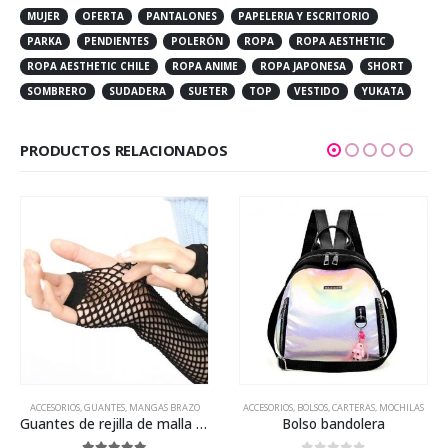
MUJER
OFERTA
PANTALONES
PAPELERIA Y ESCRITORIO
PARKA
PENDIENTES
POLERÓN
ROPA
ROPA AESTHETIC
ROPA AESTHETIC CHILE
ROPA ANIME
ROPA JAPONESA
SHORT
SOMBRERO
SUDADERA
SUETER
TOP
VESTIDO
YUKATA
PRODUCTOS RELACIONADOS
ACCESORIOS
,
GUANTES, MANGAS BRAZO
ACCESORIOS
,
BOLSOS, CARTERAS, MOCHILAS
Guantes de rejilla de malla brazo sin dedos
Bolso bandolera