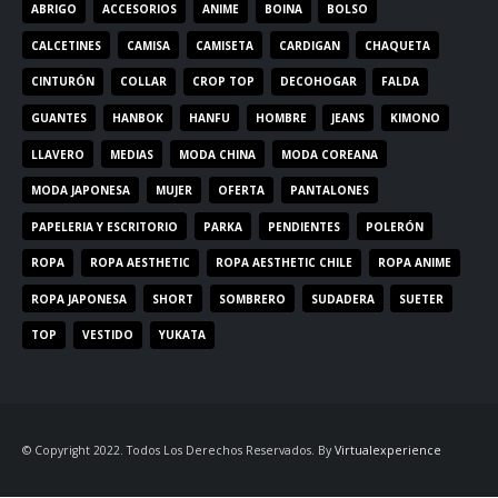
ABRIGO
ACCESORIOS
ANIME
BOINA
BOLSO
CALCETINES
CAMISA
CAMISETA
CARDIGAN
CHAQUETA
CINTURÓN
COLLAR
CROP TOP
DECOHOGAR
FALDA
GUANTES
HANBOK
HANFU
HOMBRE
JEANS
KIMONO
LLAVERO
MEDIAS
MODA CHINA
MODA COREANA
MODA JAPONESA
MUJER
OFERTA
PANTALONES
PAPELERIA Y ESCRITORIO
PARKA
PENDIENTES
POLERÓN
ROPA
ROPA AESTHETIC
ROPA AESTHETIC CHILE
ROPA ANIME
ROPA JAPONESA
SHORT
SOMBRERO
SUDADERA
SUETER
TOP
VESTIDO
YUKATA
© Copyright 2022. Todos Los Derechos Reservados. By
Virtualexperience