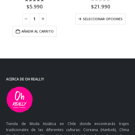
5.00
out of 5
0
out of 5
$
5.990
$
21.990
SELECCIONAR OPCIONES
AÑADIR AL CARRITO
ACERCA DE OH REALLY!
Tienda de Moda Asiática en Chile donde encontrarás trajes
tradicionales de las diferentes culturas: Coreana (Hanbok), China