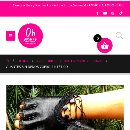
Compra Hoy y Recibe Tu Pedido En La Semana! - ENVÍOS A TODO CHILE
0
TIENDA
ACCESORIOS
,
GUANTES, MANGAS BRAZO
GUANTES SIN DEDOS CUERO SINTÉTICO