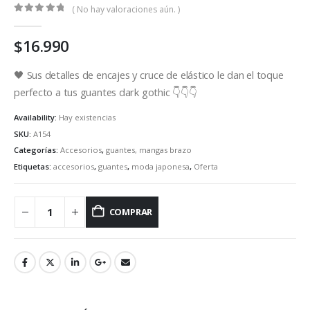
( No hay valoraciones aún. )
0
out of 5
$
16.990
🖤 Sus detalles de encajes y cruce de elástico le dan el toque
perfecto a tus guantes dark gothic 👇👇👇
Availability:
Hay existencias
SKU:
A154
Categorías:
Accesorios
,
guantes, mangas brazo
Etiquetas:
accesorios
,
guantes
,
moda japonesa
,
Oferta
COMPRAR