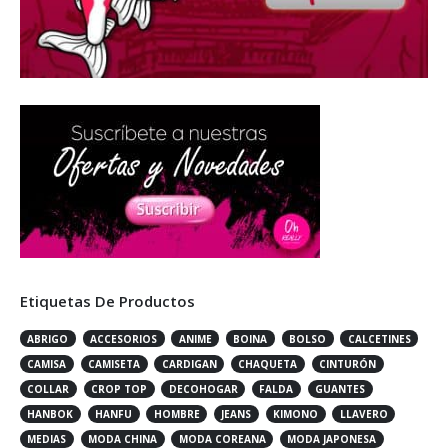
Etiquetas De Productos
ABRIGO
ACCESORIOS
ANIME
BOINA
BOLSO
CALCETINES
CAMISA
CAMISETA
CARDIGAN
CHAQUETA
CINTURÓN
COLLAR
CROP TOP
DECOHOGAR
FALDA
GUANTES
HANBOK
HANFU
HOMBRE
JEANS
KIMONO
LLAVERO
MEDIAS
MODA CHINA
MODA COREANA
MODA JAPONESA