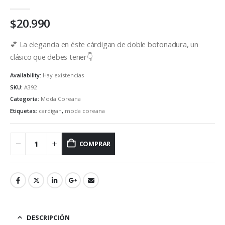
0
out of 5
$
20.990
💕 La elegancia en éste cárdigan de doble botonadura, un
clásico que debes tener👇
Availability:
Hay existencias
SKU:
A392
Categoría:
Moda Coreana
Etiquetas:
cardigan
,
moda coreana
COMPRAR
DESCRIPCIÓN