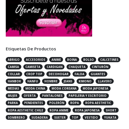
Etiquetas De Productos
ABRIGO
ACCESORIOS
ANIME
BOINA
BOLSO
CALCETINES
CAMISA
CAMISETA
CARDIGAN
CHAQUETA
CINTURÓN
COLLAR
CROP TOP
DECOHOGAR
FALDA
GUANTES
HANBOK
HANFU
HOMBRE
JEANS
KIMONO
LLAVERO
MEDIAS
MODA CHINA
MODA COREANA
MODA JAPONESA
MUJER
OFERTA
PANTALONES
PAPELERIA Y ESCRITORIO
PARKA
PENDIENTES
POLERÓN
ROPA
ROPA AESTHETIC
ROPA AESTHETIC CHILE
ROPA ANIME
ROPA JAPONESA
SHORT
SOMBRERO
SUDADERA
SUETER
TOP
VESTIDO
YUKATA