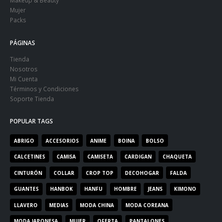
Mujer
Packs
PÁGINAS
Tienda
Nosotros
Mi Cuenta
Términos y Condiciones
Soporte Tienda
POPULAR TAGS
ABRIGO
ACCESORIOS
ANIME
BOINA
BOLSO
CALCETINES
CAMISA
CAMISETA
CARDIGAN
CHAQUETA
CINTURÓN
COLLAR
CROP TOP
DECOHOGAR
FALDA
GUANTES
HANBOK
HANFU
HOMBRE
JEANS
KIMONO
LLAVERO
MEDIAS
MODA CHINA
MODA COREANA
MODA JAPONESA
MUJER
OFERTA
PANTALONES