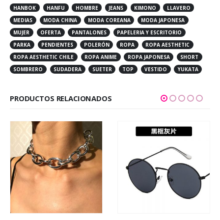
HANBOK
HANFU
HOMBRE
JEANS
KIMONO
LLAVERO
MEDIAS
MODA CHINA
MODA COREANA
MODA JAPONESA
MUJER
OFERTA
PANTALONES
PAPELERIA Y ESCRITORIO
PARKA
PENDIENTES
POLERÓN
ROPA
ROPA AESTHETIC
ROPA AESTHETIC CHILE
ROPA ANIME
ROPA JAPONESA
SHORT
SOMBRERO
SUDADERA
SUETER
TOP
VESTIDO
YUKATA
PRODUCTOS RELACIONADOS