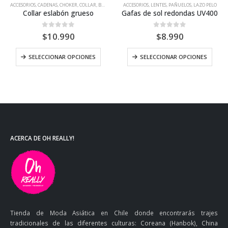
ACCESORIOS
,
CADENAS, CHOKER, COLLAR, BROCHE
ACCESORIOS
,
LENTES, PAÑUELOS, LAZO PELO
Collar eslabón grueso
Gafas de sol redondas UV400
0
out of 5
0
out of 5
$
10.990
$
8.990
SELECCIONAR OPCIONES
SELECCIONAR OPCIONES
ACERCA DE OH REALLY!
Tienda de Moda Asiática en Chile donde encontrarás trajes
tradicionales de las diferentes culturas: Coreana (Hanbok), China