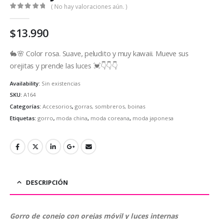
( No hay valoraciones aún. )
0
out of 5
$
13.990
🐇🌸 Color rosa. Suave, peludito y muy kawaii. Mueve sus
orejitas y prende las luces 💓👇👇👇
Availability:
Sin existencias
SKU:
A164
Categorías:
Accesorios
,
gorras, sombreros, boinas
Etiquetas:
gorro
,
moda china
,
moda coreana
,
moda japonesa
DESCRIPCIÓN
Gorro de conejo con orejas móvil y luces internas