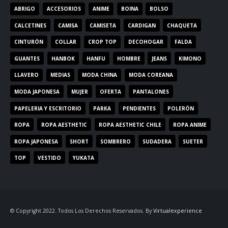
ABRIGO
ACCESORIOS
ANIME
BOINA
BOLSO
CALCETINES
CAMISA
CAMISETA
CARDIGAN
CHAQUETA
CINTURÓN
COLLAR
CROP TOP
DECOHOGAR
FALDA
GUANTES
HANBOK
HANFU
HOMBRE
JEANS
KIMONO
LLAVERO
MEDIAS
MODA CHINA
MODA COREANA
MODA JAPONESA
MUJER
OFERTA
PANTALONES
PAPELERIA Y ESCRITORIO
PARKA
PENDIENTES
POLERÓN
ROPA
ROPA AESTHETIC
ROPA AESTHETIC CHILE
ROPA ANIME
ROPA JAPONESA
SHORT
SOMBRERO
SUDADERA
SUETER
TOP
VESTIDO
YUKATA
© Copyright 2022. Todos Los Derechos Reservados. By
Virtualexperience