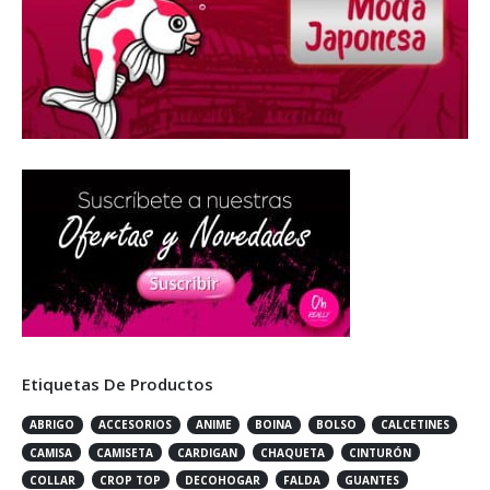
Etiquetas De Productos
ABRIGO
ACCESORIOS
ANIME
BOINA
BOLSO
CALCETINES
CAMISA
CAMISETA
CARDIGAN
CHAQUETA
CINTURÓN
COLLAR
CROP TOP
DECOHOGAR
FALDA
GUANTES