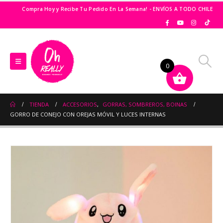
Compra Hoy y Recibe Tu Pedido En La Semana! - ENVÍOS A TODO CHILE
0
TIENDA
ACCESORIOS
,
GORRAS, SOMBREROS, BOINAS
GORRO DE CONEJO CON OREJAS MÓVIL Y LUCES INTERNAS