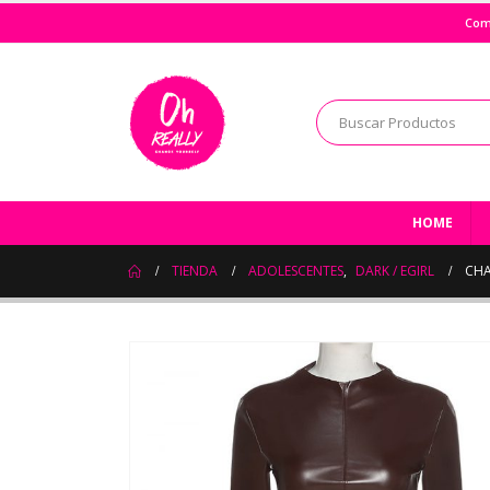
Com
HOME
TIENDA
ADOLESCENTES
,
DARK / EGIRL
CHA