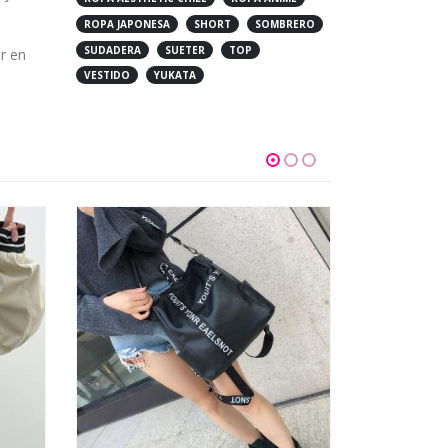
ROPA JAPONESA
SHORT
SOMBRERO
SUDADERA
SUETER
TOP
r en
VESTIDO
YUKATA