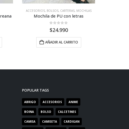
ACCESORIOS
,
BOLSOS, CARTERAS, MOCHILAS
ACCESORIOS
,
oreana
Mochila de PU con letras
0
out of 5
$
24.990
AÑADIR AL CARRITO
SE
POPULAR TAGS
ABRIGO
ACCESORIOS
ANIME
BOINA
BOLSO
CALCETINES
CAMISA
CAMISETA
CARDIGAN