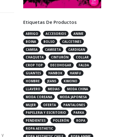
Etiquetas De Productos
ABRIGO
ACCESORIOS
ANIME
BOINA
BOLSO
CALCETINES
CAMISA
CAMISETA
CARDIGAN
CHAQUETA
CINTURÓN
COLLAR
CROP TOP
DECOHOGAR
FALDA
GUANTES
HANBOK
HANFU
HOMBRE
JEANS
KIMONO
LLAVERO
MEDIAS
MODA CHINA
a
MODA COREANA
MODA JAPONESA
MUJER
OFERTA
PANTALONES
PAPELERIA Y ESCRITORIO
PARKA
PENDIENTES
POLERÓN
ROPA
ROPA AESTHETIC
 y
ROPA AESTHETIC CHILE
ROPA ANIME