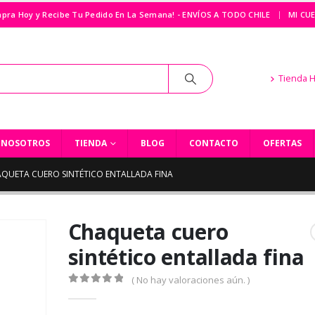
|
pra Hoy y Recibe Tu Pedido En La Semana! - ENVÍOS A TODO CHILE
MI CU
Tienda 
NOSOTROS
TIENDA
BLOG
CONTACTO
OFERTAS
QUETA CUERO SINTÉTICO ENTALLADA FINA
Chaqueta cuero
sintético entallada fina
( No hay valoraciones aún. )
0
out of 5