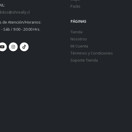
IL:
Packs
idos@ohreally.cl
PÁGINAS
s de Atención/Horarios:
 - Sáb / 9:00 - 20:00 Hrs.
Tienda
Nosotros
Mi Cuenta
Términos y Condiciones
Soporte Tienda