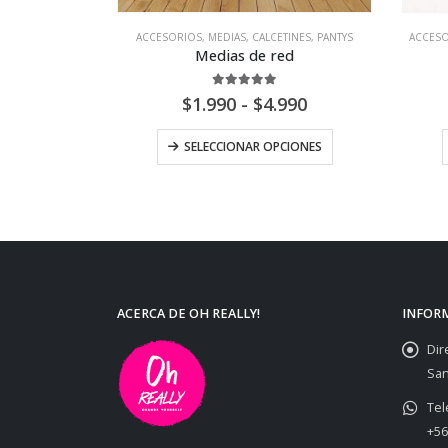
ACCESORIOS
,
MEDIAS, CALCETINES, PANTYS
ACCES
lo piel
Medias de red
5
5.00
out of 5
$
1.990
-
$
4.990
CIONES
SELECCIONAR OPCIONES
ACERCA DE OH REALLY!
INFOR
Dir
San
Tel
+56