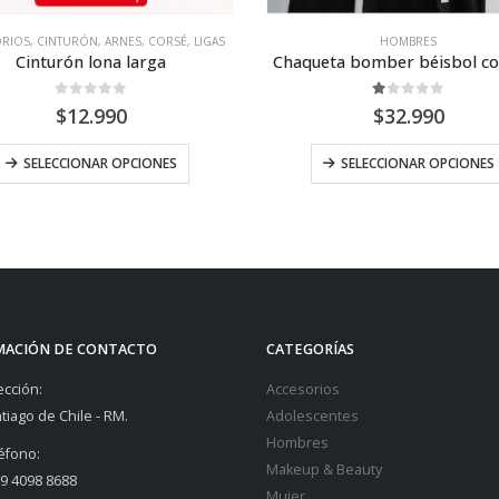
ORIOS
,
CINTURÓN, ARNES, CORSÉ, LIGAS
HOMBRES
Cinturón lona larga
Chaqueta bomber béisbol c
0
out of 5
1.00
out of 5
$
12.990
$
32.990
SELECCIONAR OPCIONES
SELECCIONAR OPCIONES
MACIÓN DE CONTACTO
CATEGORÍAS
ección:
Accesorios
tiago de Chile - RM.
Adolescentes
Hombres
éfono:
Makeup & Beauty
9 4098 8688
Mujer