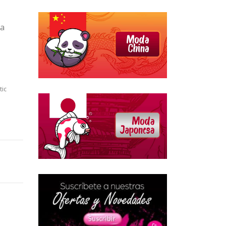
ta
tic