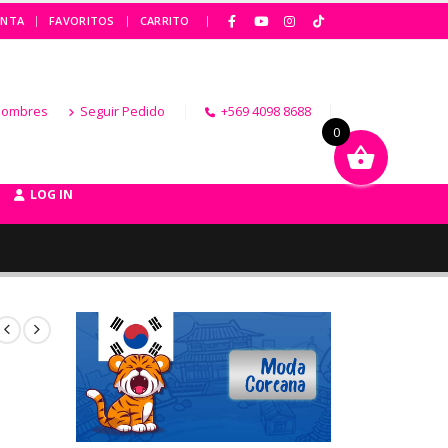
|
ENTA
FAVORITOS
CARRITO
Hombres
Seguir Pedido
+569 4098 8688
0
LOG IN