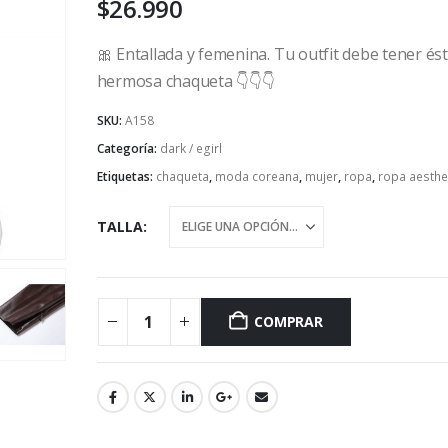
$
26.990
🎀 Entallada y femenina. Tu outfit debe tener és
hermosa chaqueta 👇👇👇
SKU:
A158
Categoría:
dark / egirl
Etiquetas:
chaqueta
,
moda coreana
,
mujer
,
ropa
,
ropa aesthe
TALLA
COMPRAR